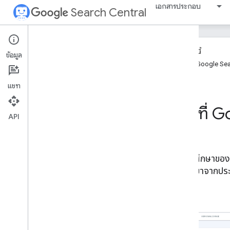
เอกสารประกอบ
Search Central
กรณีศึกษาเด่น
ในหน้านี้
Vidio เพิ่มจำนวนการคลิกวิดีโอได้ด้วยการใส่
ข้อมูล
มาร์กอัป Video
Object
ดูวิธีที่ Google Se
วิธีที่ Wix สร้างคุณค่าให้กับผู้ใช้โดยการผสาน
รวม Google API
แชท
ฟีเจอร์ต่างๆ สำหรับ SEO ของวิดีโอช่วยให้ผู้
เผยแพร่โฆษณาทั่วโลกเข้าถึงผู้ชมได้
ดูวิธีที่
วิธีที่ Vimeo ปรับปรุง SEO ของวิดีโอให้กับ
API
ลูกค้า
รูปภาพขนาดใหญ่ใน Discover ช่วยปรับปรุง
CTR และเพิ่มการเข้าชมเว็บไซต์ของผู้เผยแพร่
โฆษณา
ดูกรณีศึกษาของ 
MX Player ทำให้การเข้าชมจากการค้นหาทั่วไป
คุณซึ่งมาจากป
เพิ่มขึ้น 3 เท่าโดยเพิ่มการค้นพบวิดีโอได้ให้มาก
ที่สุดบน Google
Saramin เพิ่มการเข้าชมจากการค้นหาทั่วไป 2
เท่าโดยการลงทุนใน SEO
Monster India ทำให้การเข้าชมจากการค้นหา
ทั่วไปเพิ่มขึ้น 94%