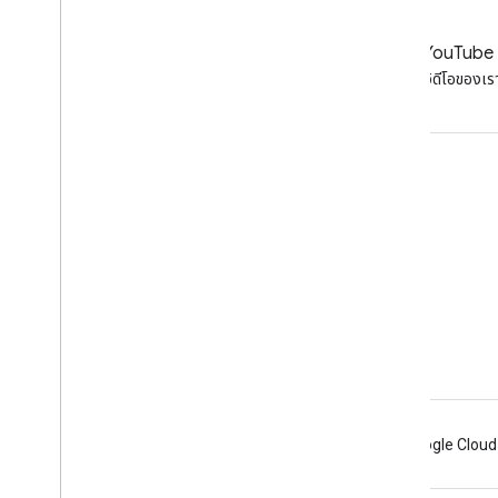
LinkedIn
YouTube
เข้าร่วมกับเราบน LinkedIn
ดูวิดีโอของเร
รับการสนับสนุน
ไปที่ฟอรัมความช่วยเหลือ
ส่งคำถามสำหรับเวลาทำการ
รายงานสแปม ฟิชชิง หรือมัลแวร์
แหล่งข้อมูลการสนับสนุนเพิ่มเติม
Android
Chrome
Firebase
Google Cloud