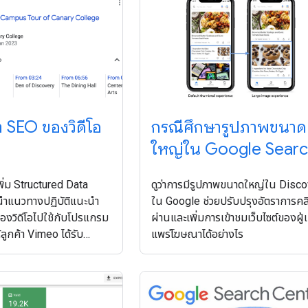
 SEO ของวิดีโอ
กรณีศึกษารูปภาพขนาด
ใหญ่ใน Google Sear
เพิ่ม Structured Data
ดูว่าการมีรูปภาพขนาดใหญ่ใน Disco
าแนวทางปฏิบัติแนะนํา
ใน Google ช่วยปรับปรุงอัตราการคล
ของวิดีโอไปใช้กับโปรแกรม
ผ่านและเพิ่มการเข้าชมเว็บไซต์ของผู้
ห้ลูกค้า Vimeo ได้รับ
แพร่โฆษณาได้อย่างไร
จอร์ต่างๆ เช่น Key
่ต้องทำงานเพิ่มเติม