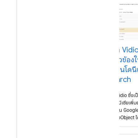
Jobrapido ทำให้การเข้าชมที่เกิดขึ้นเองเพิ่ม
ขึ้น 3 เท่า
Zip
Recruiter เพิ่มอัตรา Conversion ได้ 4
.
5
เท่า
Eventbrite เพิ่มการเข้าชมได้ 100%
Rakuten เพิ่มเวลาบนเว็บไซต์ได้ 1
.
5 เท่า
วิธีที่ Vid
เกี่ยวข้องใน
ในอินโดนี
Search
ดูว่า Vidio ซึ่
อินโดนีเซียเพ
วิดีโอใน Googl
VideoObject ได