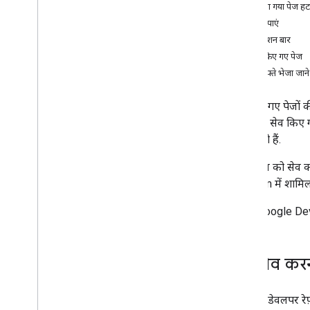
सेव किया गया पेज हट
सेवा की शर्तों
सूचनाएं पाएं
उपलब्ध क्षेत्र
नेविगेशन बार
सेव किए गए पेज
सुविधाएं
हर हफ़्ते भेजा जान
बैज
कलेक्शन
सेव किए गए पेजों क
समुदाय और कार्यक्रम
सकता है. सेव किए 
दिलचस्पी
जा सकती हैं.
सेव किए गए पेज
किसी पेज को सेव 
Program में शामिल 
अपनी Google Dev
पेज सेव कर
Google डेवलपर रे