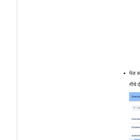
पेज क
नीचे 