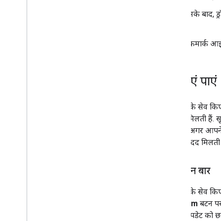
इसके बाद, ड
है.
बुकमार्क आइ
सूचनाएं पाएं
जब आपके सेव किए ग
सूचनाएं मिलती है
साथ ही, अगर आपने ऑ
रहने में मदद मिलती
नेविगेशन बार
जब आपके सेव किए ग
Program
बटन पर 
पिछले अपडेट को छह म