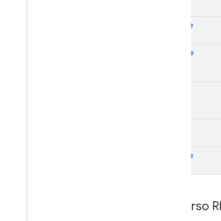
create
delete
get
list
update
Recurso R