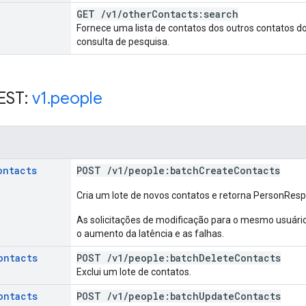
GET
/
v1
/
other
Contacts:search
Fornece uma lista de contatos dos outros contatos 
consulta de pesquisa.
EST:
v1
.
people
ontacts
POST
/
v1
/
people:batch
Create
Contacts
Cria um lote de novos contatos e retorna PersonRes
As solicitações de modificação para o mesmo usuári
o aumento da latência e as falhas.
ontacts
POST
/
v1
/
people:batch
Delete
Contacts
Exclui um lote de contatos.
ontacts
POST
/
v1
/
people:batch
Update
Contacts