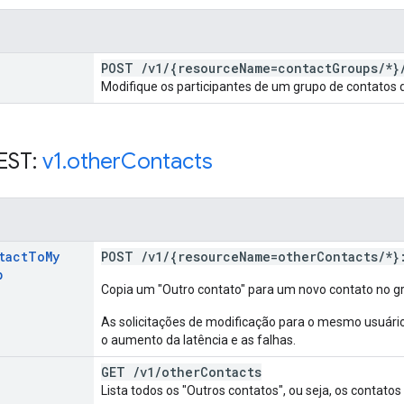
POST
/
v1
/
{resource
Name=contact
Groups
/
*}
Modifique os participantes de um grupo de contatos 
EST:
v1
.
other
Contacts
tact
To
My
POST
/
v1
/
{resource
Name=other
Contacts
/
*}
p
Copia um "Outro contato" para um novo contato no g
As solicitações de modificação para o mesmo usuári
o aumento da latência e as falhas.
GET
/
v1
/
other
Contacts
Lista todos os "Outros contatos", ou seja, os contat