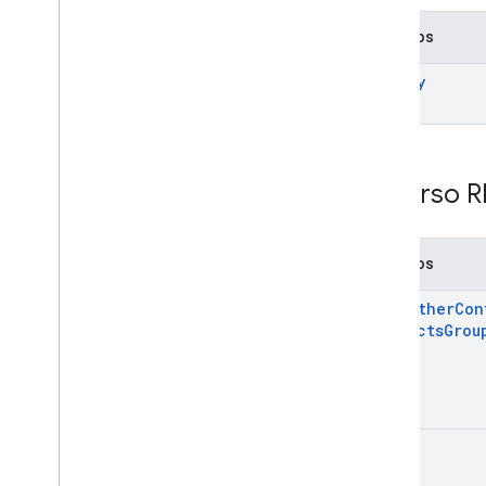
Métodos
modify
Recurso R
Métodos
copy
Other
Con
Contacts
Grou
list