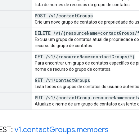
lista de nomes de recursos do grupo de contatos.
POST
/
v1
/
contact
Groups
Crie um novo grupo de contatos de propriedade do us
DELETE
/
v1
/
{resource
Name=contact
Groups
/
Exclua um grupo de contatos atual de propriedade d
recurso do grupo de contatos.
GET
/
v1
/
{resource
Name=contact
Groups
/
*}
Para encontrar um grupo de contatos específico de p
nome de recurso do grupo de contatos.
GET
/
v1
/
contact
Groups
Lista todos os grupos de contatos do usuário autenti
PUT
/
v1
/
{contact
Group
.
resource
Name=cont
Atualize o nome de um grupo de contatos existente d
EST:
v1
.
contact
Groups
.
members