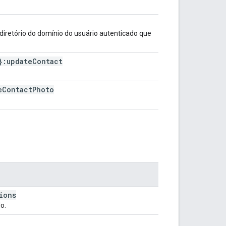
 diretório do domínio do usuário autenticado que
}:update
Contact
e
Contact
Photo
ions
o.