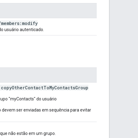
/
members:modify
do usuário autenticado.
:copy
Other
Contact
To
My
Contacts
Group
rupo "myContacts" do usuário
o devem ser enviadas em sequência para evitar
os que não estão em um grupo.