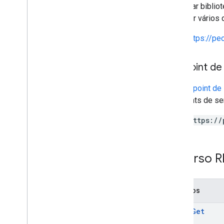
PHP
para criar bibli
Python
fornecer vários
Ruby
https://p
Endpoint de
Um
endpoint de 
endpoints de ser
https://
Recurso R
Métodos
batch
Get