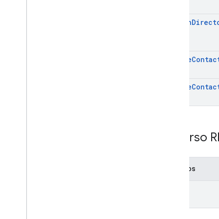
search
Direct
update
Contac
update
Contac
Recurso R
Métodos
list