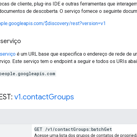
otecas de cliente, plug-ins IDE e outras ferramentas que intera
 documentos de descoberta. O serviço fornece o seguinte docu
eople.googleapis.com/$discovery/rest?version=v1
 serviço
serviço
é um URL base que especifica o endereço de rede de um
viço. Este serviço tem o endpoint a seguir e todos os URIs abaix
people.googleapis.com
EST:
v1
.
contact
Groups
GET
/
v1
/
contact
Groups:batch
Get
Acesse uma lista dos grupos de contatos de proprie