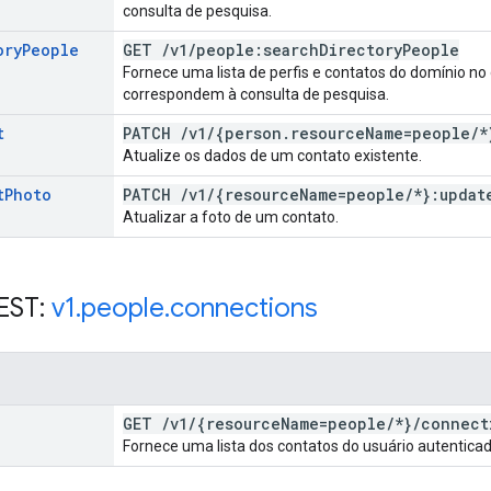
consulta de pesquisa.
ory
People
GET
/
v1
/
people:search
Directory
People
Fornece uma lista de perfis e contatos do domínio no
correspondem à consulta de pesquisa.
t
PATCH
/
v1
/
{person
.
resource
Name=people
/
*
Atualize os dados de um contato existente.
t
Photo
PATCH
/
v1
/
{resource
Name=people
/
*}:updat
Atualizar a foto de um contato.
EST:
v1
.
people
.
connections
GET
/
v1
/
{resource
Name=people
/
*}
/
connect
Fornece uma lista dos contatos do usuário autenticad