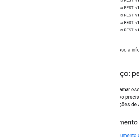
Recurso REST: v
Batch
Update
Contacts
Error
Details
Recurso REST: v
Tipo
De
Mesclagem
Mesclagem
Recurso REST: v1
Tipo
De
Fonte
De
Diretório
Recurso REST: v
Resposta da pessoa
Recurso REST: v
Tipo de origem de leitura
Máscara de Solicitar
Dá acesso a inf
Search
Response
Status
Serviço: p
Recursos padrão
Parâmetros de consulta
Para chamar es
Referência da biblioteca de cliente
aplicativo preci
Navegador
solicitações de 
Go
Java
Documento 
.
NET
Node
.
js
Um
Documento 