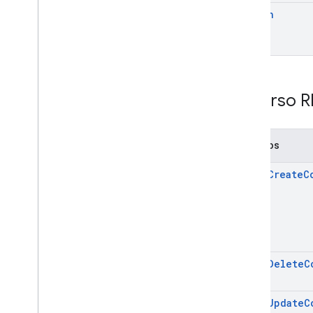
search
Recurso R
Métodos
batch
Create
C
batch
Delete
C
batch
Update
C