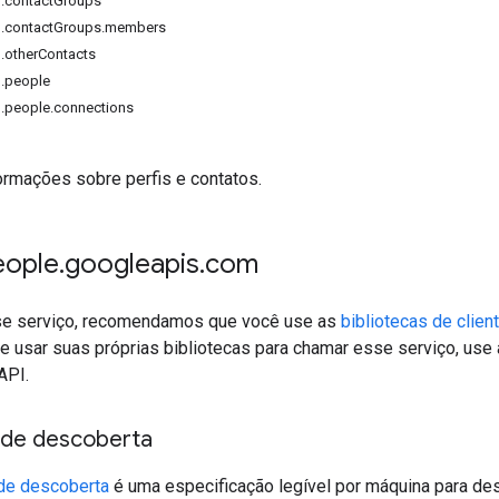
1.contactGroups
1.contactGroups.members
.otherContacts
1.people
1.people.connections
ormações sobre perfis e contatos.
eople
.
googleapis
.
com
se serviço, recomendamos que você use as
bibliotecas de clien
se usar suas próprias bibliotecas para chamar esse serviço, use
API.
de descoberta
de descoberta
é uma especificação legível por máquina para de