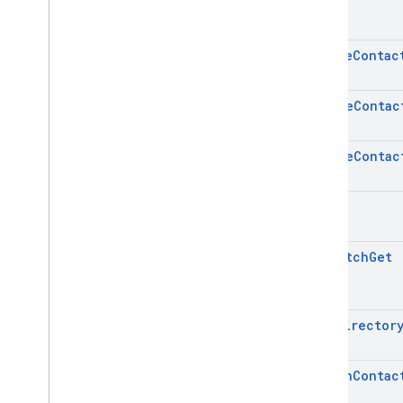
create
Contac
delete
Contac
delete
Contac
get
get
Batch
Get
list
Director
search
Contac