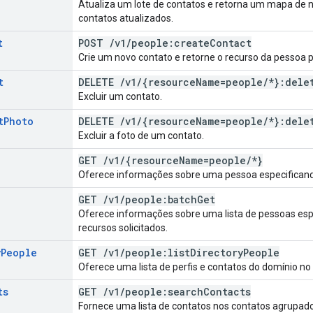
Atualiza um lote de contatos e retorna um mapa de
contatos atualizados.
t
POST
/
v1
/
people:create
Contact
Crie um novo contato e retorne o recurso da pessoa 
t
DELETE
/
v1
/
{resource
Name=people
/
*}:dele
Excluir um contato.
t
Photo
DELETE
/
v1
/
{resource
Name=people
/
*}:dele
Excluir a foto de um contato.
GET
/
v1
/
{resource
Name=people
/
*}
Oferece informações sobre uma pessoa especifican
GET
/
v1
/
people:batch
Get
Oferece informações sobre uma lista de pessoas esp
recursos solicitados.
y
People
GET
/
v1
/
people:list
Directory
People
Oferece uma lista de perfis e contatos do domínio no 
ts
GET
/
v1
/
people:search
Contacts
Fornece uma lista de contatos nos contatos agrupad