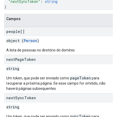
"nextSyncToken"
: 
string
}
Campos
people[]
object (
Person
)
A lista de pessoas no diretório do domínio.
next
Page
Token
string
pageToken
Um token, que pode ser enviado como
para
recuperar a próxima página. Se esse campo for omitido, não
haverá páginas subsequentes.
next
Sync
Token
string
syncToken
Um token, que pode ser enviado como
para