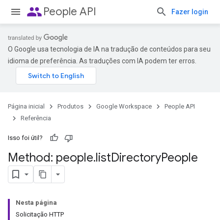
people
People API
Fazer login
O Google usa tecnologia de IA na tradução de conteúdos para seu
idioma de preferência. As traduções com IA podem ter erros.
Página inicial
Produtos
Google Workspace
People API
Referência
Isso foi útil?
Method: people
.
list
Directory
People
Nesta página
Solicitação HTTP