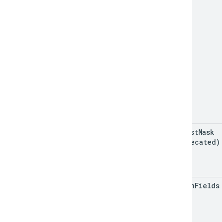
Tipo de origem de leitura
Máscara de Solicitar
Search
Response
Status
Recursos padrão
Parâmetros de consulta
Referência da biblioteca de cliente
Navegador
Go
request
Mask
Java
(deprecated)
.
NET
Node
.
js
PHP
Python
person
Fields
Ruby