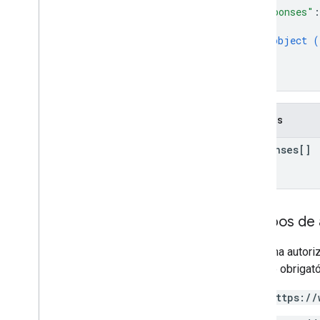
"responses"
:
{
object (
}
]
}
Campos
responses[]
Escopos de 
Nenhuma autoriz
OAuth é obrigató
https://