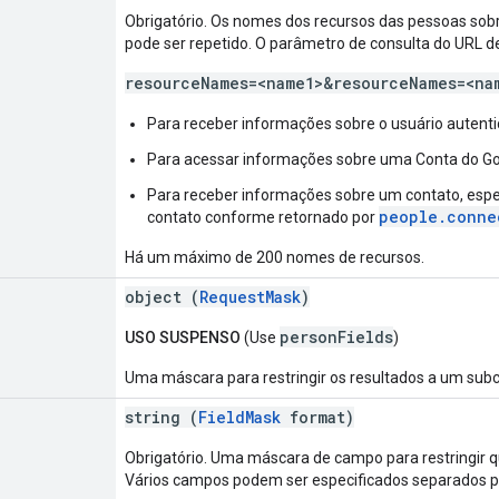
Obrigatório. Os nomes dos recursos das pessoas sobr
pode ser repetido. O parâmetro de consulta do URL d
resourceNames=<name1>&resourceNames=<na
Para receber informações sobre o usuário autenti
Para acessar informações sobre uma Conta do Go
Para receber informações sobre um contato, espec
people.conne
contato conforme retornado por
Há um máximo de 200 nomes de recursos.
object (
RequestMask
)
personFields
USO SUSPENSO
(Use
)
Uma máscara para restringir os resultados a um sub
string (
FieldMask
format)
Obrigatório. Uma máscara de campo para restringir 
Vários campos podem ser especificados separados por 