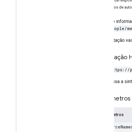
Corpo da respos
criar
Contato
Escopos de auto
delete
Contact
delete
Contact
Photo
Fornece informa
get
Use
people/m
get
Batch
Get
A solicitação va
list
Directory
People
contatos de pesquisa
pesquisar
Diretório
De
Pessoas
Solicitação 
update
Contact
atualizar
Contato
GET https://
pessoas
.
conexões
O URL usa a sin
Tipos
Batch
Create
Contacts
Error
Details
Parâmetros 
Batch
Update
Contacts
Error
Details
Tipo
De
Mesclagem
Mesclagem
Parâmetros
Tipo
De
Fonte
De
Diretório
Resposta da pessoa
resource
Name