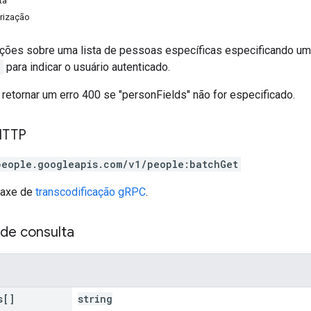
ta
rização
ções sobre uma lista de pessoas específicas especificando uma
e
para indicar o usuário autenticado.
i retornar um erro 400 se "personFields" não for especificado.
HTTP
people.googleapis.com/v1/people:batchGet
taxe de
transcodificação gRPC
.
de consulta
s[]
string