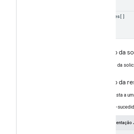
sources[]
Corpo da sol
O corpo da solic
Corpo da re
A resposta a um
Se bem-sucedido,
Representação
{