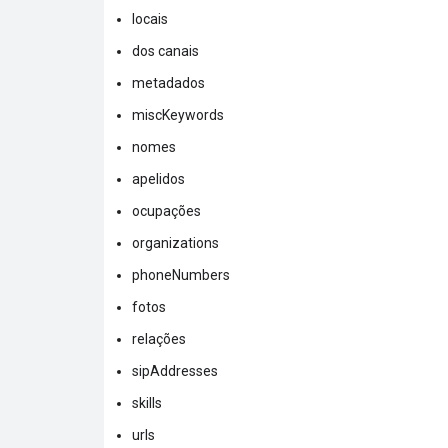
locais
dos canais
metadados
miscKeywords
nomes
apelidos
ocupações
organizations
phoneNumbers
fotos
relações
sipAddresses
skills
urls