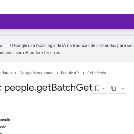
O Google usa tecnologia de IA na tradução de conteúdos para seu
raduções com IA podem ter erros.
odutos
Google Workspace
People API
Referência
 people
.
get
Batch
Get
onsulta
ação