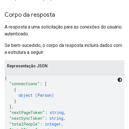
Corpo da resposta
A resposta a uma solicitação para as conexões do usuário
autenticado.
Se bem-sucedido, o corpo da resposta incluirá dados com
a estrutura a seguir:
Representação JSON
{
"connections"
: 
[
{
object (
Person
)
}
]
,
"nextPageToken"
: 
string
,
"nextSyncToken"
: 
string
,
"totalPeople"
: 
integer
,