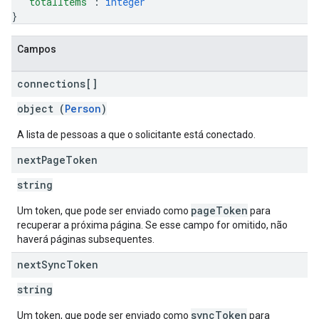
"totalItems"
: 
integer
}
Campos
connections[]
object (
Person
)
A lista de pessoas a que o solicitante está conectado.
next
Page
Token
string
pageToken
Um token, que pode ser enviado como
para
recuperar a próxima página. Se esse campo for omitido, não
haverá páginas subsequentes.
next
Sync
Token
string
syncToken
Um token, que pode ser enviado como
para