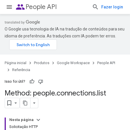
people
People API
Fazer login
O Google usa tecnologia de IA na tradução de conteúdos para seu
idioma de preferência. As traduções com IA podem ter erros.
Página inicial
Produtos
Google Workspace
People API
Referência
Isso foi útil?
Method: people
.
connections
.
list
Nesta página
Solicitação HTTP