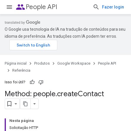
people
People API
Fazer login
O Google usa tecnologia de IA na tradução de conteúdos para seu
idioma de preferência. As traduções com IA podem ter erros.
Página inicial
Produtos
Google Workspace
People API
Referência
Isso foi útil?
Method: people
.
create
Contact
Nesta página
Solicitação HTTP