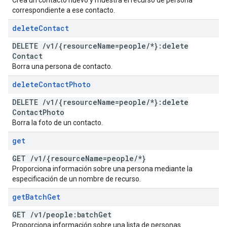
Crea un contacto nuevo y muestra el recurso de persona
correspondiente a ese contacto.
delete
Contact
DELETE
/
v1
/
{resource
Name=people
/
*}:delete
Contact
Borra una persona de contacto.
delete
Contact
Photo
DELETE
/
v1
/
{resource
Name=people
/
*}:delete
Contact
Photo
Borra la foto de un contacto.
get
GET
/
v1
/
{resource
Name=people
/
*}
Proporciona información sobre una persona mediante la
especificación de un nombre de recurso.
get
Batch
Get
GET
/
v1
/
people:batch
Get
Proporciona información sobre una lista de personas