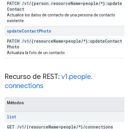
PATCH
/
v1
/
{person
.
resource
Name=people
/
*}:update
Contact
Actualice los datos de contacto de una persona de contacto
existente.
update
Contact
Photo
PATCH
/
v1
/
{resource
Name=people
/
*}:update
Contact
Photo
Actualiza la foto de un contacto.
Recurso de REST:
v1
.
people
.
connections
Métodos
list
GET
/
v1
/
{resource
Name=people
/
*}
/
connections