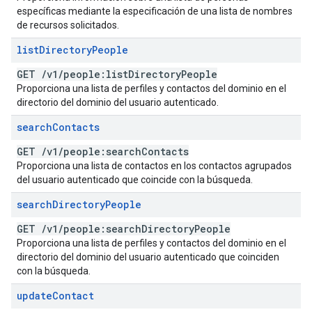
específicas mediante la especificación de una lista de nombres
de recursos solicitados.
list
Directory
People
GET
/
v1
/
people:list
Directory
People
Proporciona una lista de perfiles y contactos del dominio en el
directorio del dominio del usuario autenticado.
search
Contacts
GET
/
v1
/
people:search
Contacts
Proporciona una lista de contactos en los contactos agrupados
del usuario autenticado que coincide con la búsqueda.
search
Directory
People
GET
/
v1
/
people:search
Directory
People
Proporciona una lista de perfiles y contactos del dominio en el
directorio del dominio del usuario autenticado que coinciden
con la búsqueda.
update
Contact