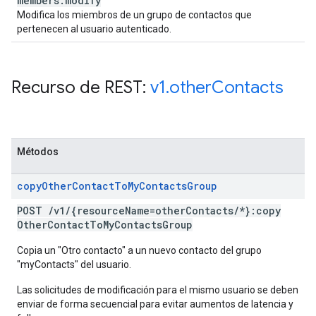
members:modify
Modifica los miembros de un grupo de contactos que
pertenecen al usuario autenticado.
Recurso de REST:
v1
.
other
Contacts
Métodos
copy
Other
Contact
To
My
Contacts
Group
POST
/
v1
/
{resource
Name=other
Contacts
/
*}:copy
Other
Contact
To
My
Contacts
Group
Copia un "Otro contacto" a un nuevo contacto del grupo
"myContacts" del usuario.
Las solicitudes de modificación para el mismo usuario se deben
enviar de forma secuencial para evitar aumentos de latencia y