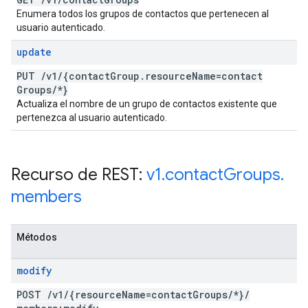
Enumera todos los grupos de contactos que pertenecen al
usuario autenticado.
update
PUT
/
v1
/
{contact
Group
.
resource
Name=contact
Groups
/
*}
Actualiza el nombre de un grupo de contactos existente que
pertenezca al usuario autenticado.
Recurso de REST:
v1
.
contact
Groups
.
members
Métodos
modify
POST
/
v1
/
{resource
Name=contact
Groups
/
*}
/