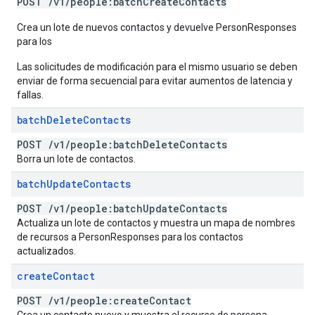
POST
/
v1
/
people:batch
Create
Contacts
Crea un lote de nuevos contactos y devuelve PersonResponses
para los
Las solicitudes de modificación para el mismo usuario se deben
enviar de forma secuencial para evitar aumentos de latencia y
fallas.
batch
Delete
Contacts
POST
/
v1
/
people:batch
Delete
Contacts
Borra un lote de contactos.
batch
Update
Contacts
POST
/
v1
/
people:batch
Update
Contacts
Actualiza un lote de contactos y muestra un mapa de nombres
de recursos a PersonResponses para los contactos
actualizados.
create
Contact
POST
/
v1
/
people:create
Contact