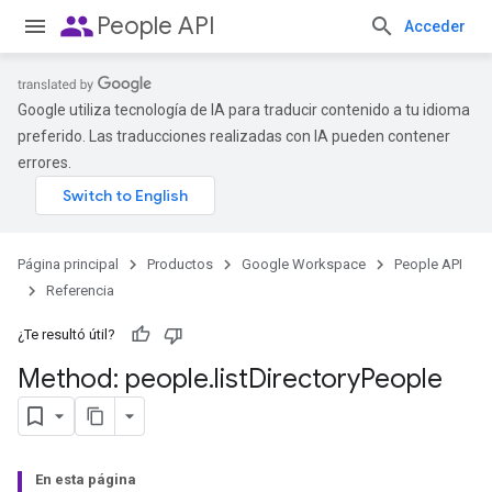
people
People API
Acceder
Google utiliza tecnología de IA para traducir contenido a tu idioma
preferido. Las traducciones realizadas con IA pueden contener
errores.
Página principal
Productos
Google Workspace
People API
Referencia
¿Te resultó útil?
Method: people
.
list
Directory
People
En esta página