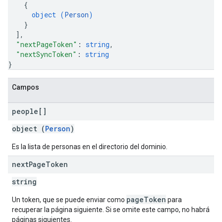
{
object (
Person
)
}
]
,
"nextPageToken"
: 
string
,
"nextSyncToken"
: 
string
}
Campos
people[]
object (
Person
)
Es la lista de personas en el directorio del dominio.
next
Page
Token
string
pageToken
Un token, que se puede enviar como
para
recuperar la página siguiente. Si se omite este campo, no habrá
páginas siguientes.