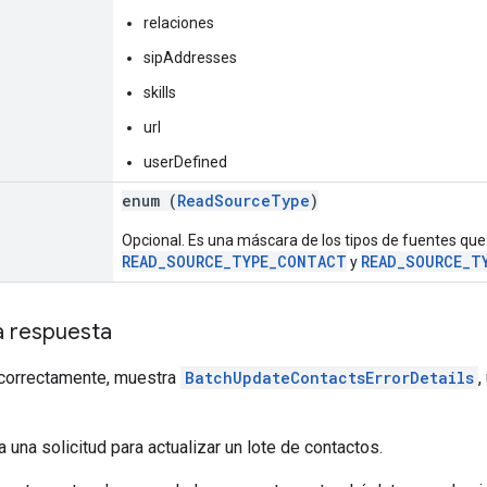
relaciones
sipAddresses
skills
url
userDefined
enum (
ReadSourceType
)
Opcional. Es una máscara de los tipos de fuentes que
READ_SOURCE_TYPE_CONTACT
READ_SOURCE_T
y
a respuesta
a correctamente, muestra
BatchUpdateContactsErrorDetails
,
a una solicitud para actualizar un lote de contactos.