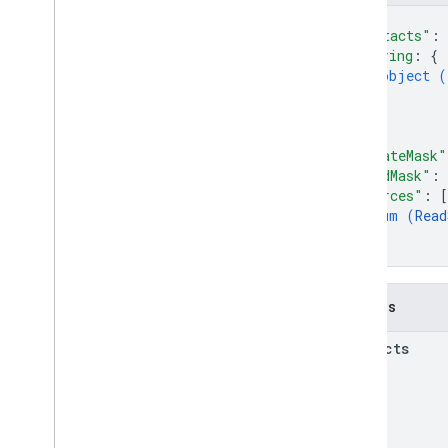
Respuesta de la persona
{
Tipo de código fuente de lectura
"contacts"
: 
string
: 
{
Request
Mask
object (
Search
Response
}
,
Status
...
}
,
Funciones estándares
"updateMask"
"readMask"
: 
Parámetros de consulta
"sources"
: 
[
enum (
Read
Referencia de la biblioteca cliente
]
Navegador
}
Go
Java
Campos
.
NET
Node
.
js
contacts
PHP
Python
Ruby