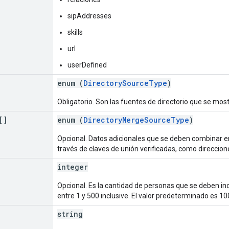
sipAddresses
skills
url
userDefined
enum (
DirectorySourceType
)
Obligatorio. Son las fuentes de directorio que se mos
[]
enum (
DirectoryMergeSourceType
)
Opcional. Datos adicionales que se deben combinar en
través de claves de unión verificadas, como direccio
integer
Opcional. Es la cantidad de personas que se deben incl
entre 1 y 500 inclusive. El valor predeterminado es 100
string