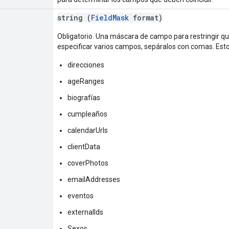
string (
FieldMask
format)
Obligatorio. Una máscara de campo para restringir 
especificar varios campos, sepáralos con comas. Estos
direcciones
ageRanges
biografías
cumpleaños
calendarUrls
clientData
coverPhotos
emailAddresses
eventos
externalIds
Sexos