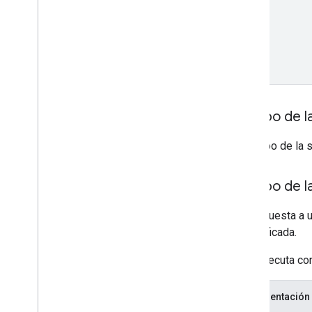
Cuerpo de la
El cuerpo de la 
Cuerpo de l
La respuesta a u
especificada.
Si se ejecuta co
Representación