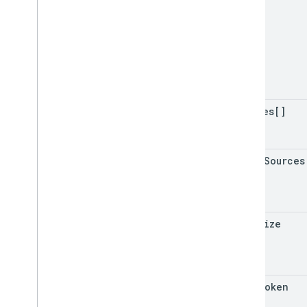
sources[]
merge
Sources
page
Size
page
Token