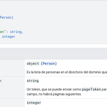
Person
)
ken"
: 
string
,
 
integer
object (
Person
)
Es la lista de personas en el directorio del dominio q
n
string
pageToken
Un token, que se puede enviar como
para
campo, no habrá páginas siguientes.
integer