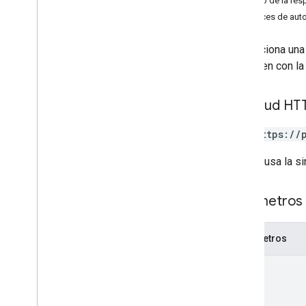
Cuerpo de la res
Crear
Contacto
Alcances de auto
Eliminar
Contacto
delete
Contact
Photo
.
Proporciona una 
get
coinciden con l
get
Batch
Get
personasdeldirectoriodelista
Solicitud HT
buscar
Contactos
Buscar
Directorio
Personas
GET https://
Actualizar
Contacto
update
Contact
Photo
.
La URL usa la si
people
.
connections
Parámetros 
Tipos
Detalles de error de Batch
Create
Contacts
Parámetros
Detalles de errores de contactos de
actualización por lotes
query
Tipo de fuente de fusión de directorios
Tipo de directorio de origen