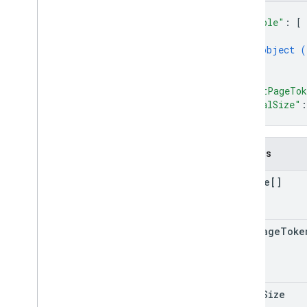
{
"people"
: 
[
{
object (
}
]
,
"nextPageTo
"totalSize"
:
}
Campos
people[]
next
Page
Toke
total
Size