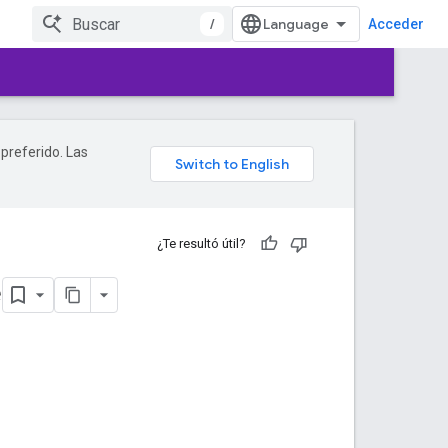
/
Acceder
 preferido. Las
¿Te resultó útil?
e