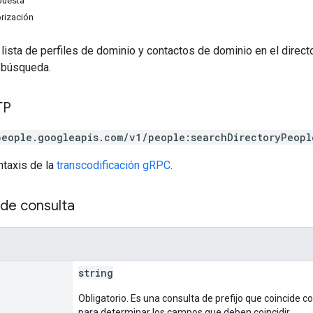
puesta
rización
lista de perfiles de dominio y contactos de dominio en el direct
a búsqueda.
TP
people.googleapis.com/v1/people:searchDirectoryPeopl
ntaxis de la
transcodificación gRPC
.
de consulta
string
Obligatorio. Es una consulta de prefijo que coincide 
para determinar los campos que deben coincidir.