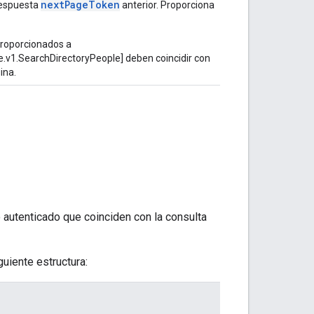
nextPageToken
respuesta
anterior. Proporciona
proporcionados a
e.v1.SearchDirectoryPeople] deben coincidir con
ina.
o autenticado que coinciden con la consulta
uiente estructura: