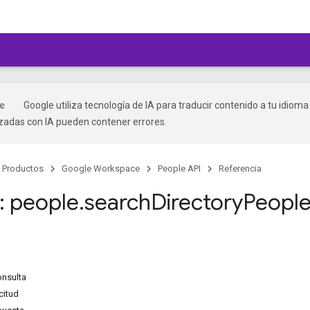
Google utiliza tecnología de IA para traducir contenido a tu idioma
izadas con IA pueden contener errores.
Productos
Google Workspace
People API
Referencia
 people
.
search
Directory
Peopl
onsulta
citud