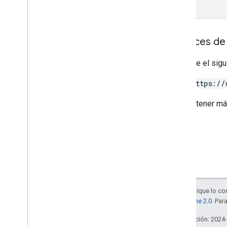
Alcances de 
Requiere el sigu
https://
Para obtener má
Salvo que se indique lo con
la
licencia Apache 2.0
. Par
Última actualización: 2024