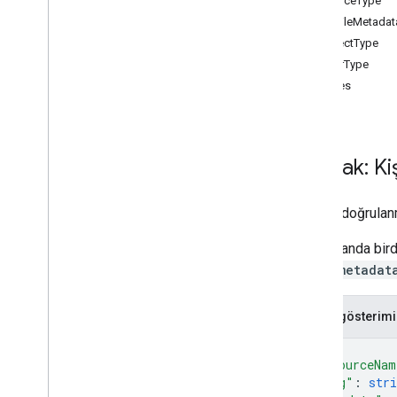
SourceType
Kişiİletişim
ProfileMetadat
Kişiyi sil
ObjectType
Kişi
Fotoğrafını Sil
UserType
get
Adres
Get
Batch
Get
dizin
Dizinleri
Kişilerde ara
Kaynak: Kiş
arama
Dizini
Kişiler
İletişim kişisini güncelle
Kontakt
Fotoğrafçılığı
Kimliği doğrulanmı
kişiler
.
bağlantılar
Çoğu alanda bird
alanın
metadat
Types
Toplu Oluşturma
Kişiler
Hata Ayrıntıları
Toplu Güncelleme
Kişiler
Hata Ayrıntıları
JSON gösterimi
Directory
Merge
Source
Type
{
Dizin
Kaynak Türü
"resourceNam
Kişi yanıtı
"etag"
: 
stri