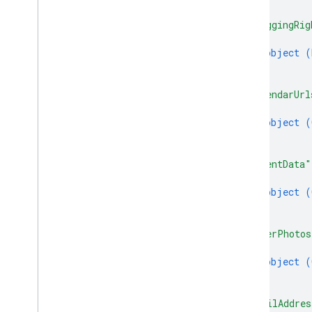
]
,
"braggingRig
{
object (
}
]
,
"calendarUrl
{
object (
}
]
,
"clientData"
{
object (
}
]
,
"coverPhotos
{
object (
}
]
,
"emailAddres