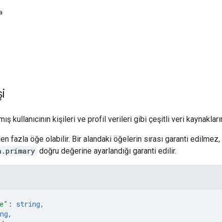
a
i
ş kullanıcının kişileri ve profil verileri gibi çeşitli veri kaynakları
en fazla öğe olabilir. Bir alandaki öğelerin sırası garanti edilmez
a.primary
doğru değerine ayarlandığı garanti edilir.
e"
: 
string
,
ng
,