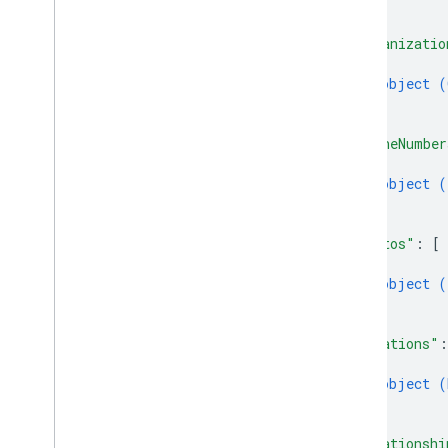
}
]
,
"organizatio
{
object (
}
]
,
"phoneNumber
{
object (
}
]
,
"photos"
: 
[
{
object (
}
]
,
"relations"
:
{
object (
}
]
,
"relationshi