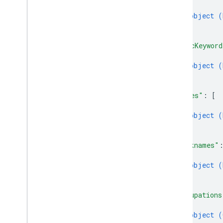
{
object (
}
]
,
"miscKeyword
{
object (
}
]
,
"names"
: 
[
{
object (
}
]
,
"nicknames"
{
object (
}
]
,
"occupations
{
object (