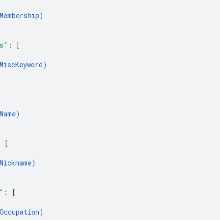
Membership
)
s"
: 
[
MiscKeyword
)
Name
)
: 
[
Nickname
)
"
: 
[
Occupation
)