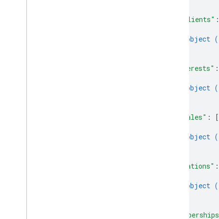
]
,
"imClients"
{
object (
}
]
,
"interests"
:
{
object (
}
]
,
"locales"
: 
[
{
object (
}
]
,
"locations"
:
{
object (
}
]
,
"membership