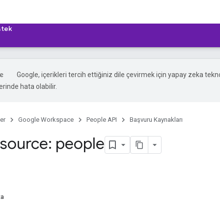
tek
Google, içerikleri tercih ettiğiniz dile çevirmek için yapay zeka teknol
rinde hata olabilir.
er
Google Workspace
People API
Başvuru Kaynakları
source: people
ta