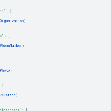
ns"
: 
[
Organization
)
s"
: 
[
PhoneNumber
)
Photo
)
 
[
Relation
)
pInterests"
: 
[