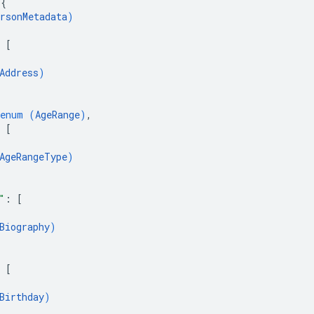
 
{
rsonMetadata
)
 
[
Address
)
enum (
AgeRange
)
,
 
[
AgeRangeType
)
"
: 
[
Biography
)
 
[
Birthday
)