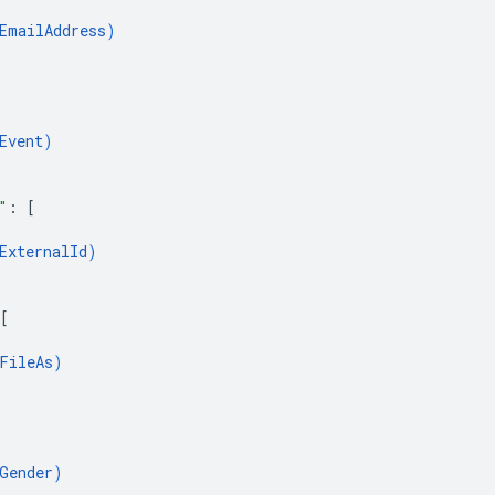
EmailAddress
)
Event
)
"
: 
[
ExternalId
)
[
FileAs
)
Gender
)