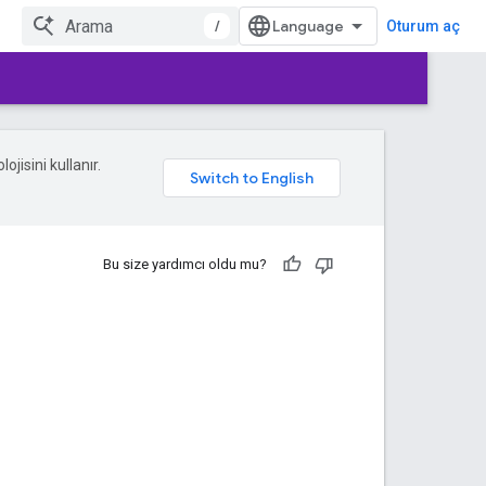
/
Oturum aç
ojisini kullanır.
Bu size yardımcı oldu mu?