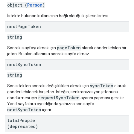
object (
Person
)
İstekte bulunan kullanıcının bağlı olduğu kişilerin listesi.
next
Page
Token
string
pageToken
Sonraki sayfayı almak için
olarak gönderilebilen bir
jeton. Bu alan atlanırsa sonraki sayfa olmaz.
next
Sync
Token
string
syncToken
Son istekten sonraki değişiklikleri almak için
olarak
gönderilebilecek bir jeton. İsteğin, senkronizasyon jetonunu
requestSyncToken
döndürmesi için
ayarını yapması gerekir.
Yanıt sayfalara ayrıldığında yalnızca son sayfa
nextSyncToken
içerir.
total
People
(deprecated)