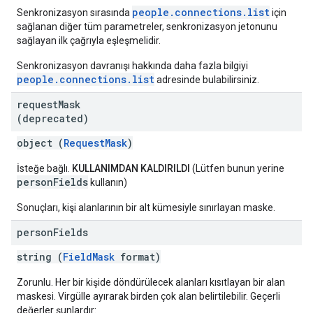
people.connections.list
Senkronizasyon sırasında
için
sağlanan diğer tüm parametreler, senkronizasyon jetonunu
sağlayan ilk çağrıyla eşleşmelidir.
Senkronizasyon davranışı hakkında daha fazla bilgiyi
people.connections.list
adresinde bulabilirsiniz.
request
Mask
(deprecated)
object (
RequestMask
)
İsteğe bağlı.
KULLANIMDAN KALDIRILDI
(Lütfen bunun yerine
personFields
kullanın)
Sonuçları, kişi alanlarının bir alt kümesiyle sınırlayan maske.
person
Fields
string (
FieldMask
format)
Zorunlu. Her bir kişide döndürülecek alanları kısıtlayan bir alan
maskesi. Virgülle ayırarak birden çok alan belirtilebilir. Geçerli
değerler şunlardır: