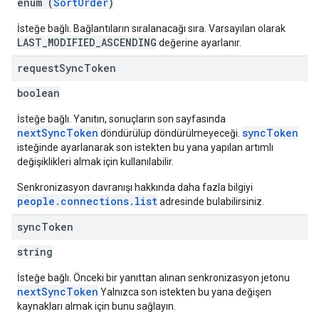
enum (
SortOrder
)
İsteğe bağlı. Bağlantıların sıralanacağı sıra. Varsayılan olarak
LAST_MODIFIED_ASCENDING
değerine ayarlanır.
request
Sync
Token
boolean
İsteğe bağlı. Yanıtın, sonuçların son sayfasında
nextSyncToken
syncToken
döndürülüp döndürülmeyeceği.
isteğinde ayarlanarak son istekten bu yana yapılan artımlı
değişiklikleri almak için kullanılabilir.
Senkronizasyon davranışı hakkında daha fazla bilgiyi
people.connections.list
adresinde bulabilirsiniz.
sync
Token
string
İsteğe bağlı. Önceki bir yanıttan alınan senkronizasyon jetonu
nextSyncToken
Yalnızca son istekten bu yana değişen
kaynakları almak için bunu sağlayın.