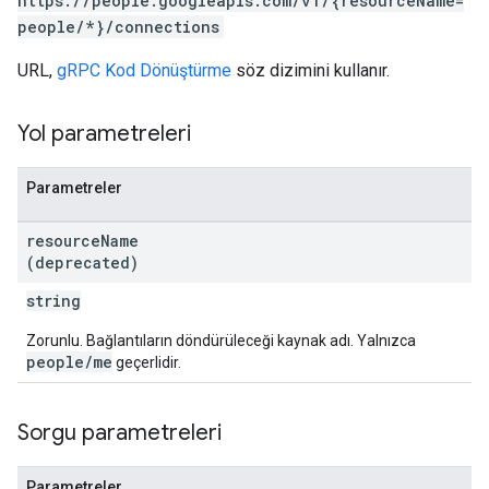
https://people.googleapis.com/v1/{resourceName=
people/*}/connections
URL,
gRPC Kod Dönüştürme
söz dizimini kullanır.
Yol parametreleri
Parametreler
resource
Name
(deprecated)
string
Zorunlu. Bağlantıların döndürüleceği kaynak adı. Yalnızca
people/me
geçerlidir.
Sorgu parametreleri
Parametreler