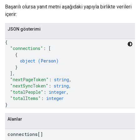
Başarılı olursa yanıt metni aşağıdaki yapıyla birlikte verileri
içerir:
JSON gösterimi
{
"connections"
: 
[
{
object (
Person
)
}
]
,
"nextPageToken"
: 
string
,
"nextSyncToken"
: 
string
,
"totalPeople"
: 
integer
,
"totalItems"
: 
integer
}
Alanlar
connections[]