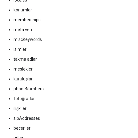
locales
konumlar
memberships
meta veri
miscKeywords
isimler
takma adlar
meslekler
kuruluşlar
phoneNumbers
fotoğraflar
ilişkiler
sipAddresses
beceriler