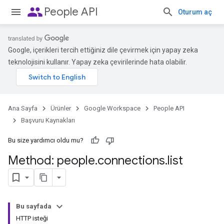
people
People API
Oturum aç
Google, içerikleri tercih ettiğiniz dile çevirmek için yapay zeka
teknolojisini kullanır. Yapay zeka çevirilerinde hata olabilir.
Ana Sayfa
Ürünler
Google Workspace
People API
Başvuru Kaynakları
Bu size yardımcı oldu mu?
Method: people
.
connections
.
list
Bu sayfada
HTTP isteği