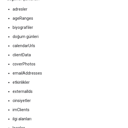
adresler
ageRanges
biyografiler
doğum günleri
calendarUrls
clientData
coverPhotos
emailAddresses
etkinlikler
externalIds
cinsiyetler
imClients
ilgi alanları