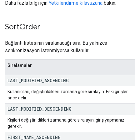
Daha fazla bilgi için
Yetkilendirme kılavuzuna
bakın.
Sort
Order
Bağlantı listesinin sıralanacağı sıra. Bu yalnızca
senkronizasyon istenmiyorsa kullanılır.
Sıralamalar
LAST
_
MODIFIED
_
ASCENDING
Kullanıcıları, değiştirildikleri zamana göre sıralayın. Eski girişler
önce gelir.
LAST
_
MODIFIED
_
DESCENDING
Kişileri değiştirildikleri zamana göre sıralayın; giriş yapmanız
gerekir.
FIRST
_
NAME
_
ASCENDING