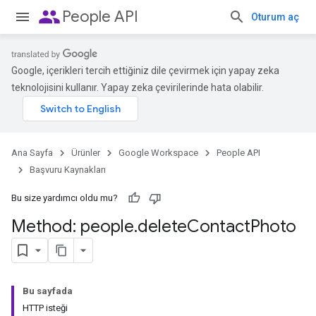
people
People API
Oturum aç
Google, içerikleri tercih ettiğiniz dile çevirmek için yapay zeka
teknolojisini kullanır. Yapay zeka çevirilerinde hata olabilir.
Ana Sayfa
Ürünler
Google Workspace
People API
Başvuru Kaynakları
Bu size yardımcı oldu mu?
Method: people
.
delete
Contact
Photo
Bu sayfada
HTTP isteği