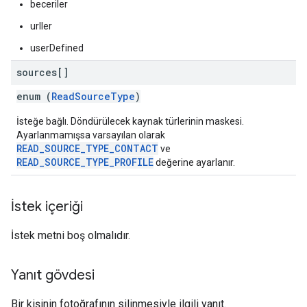
beceriler
urller
userDefined
sources[]
enum (
ReadSourceType
)
İsteğe bağlı. Döndürülecek kaynak türlerinin maskesi.
Ayarlanmamışsa varsayılan olarak
READ_SOURCE_TYPE_CONTACT
ve
READ_SOURCE_TYPE_PROFILE
değerine ayarlanır.
İstek içeriği
İstek metni boş olmalıdır.
Yanıt gövdesi
Bir kişinin fotoğrafının silinmesiyle ilgili yanıt.