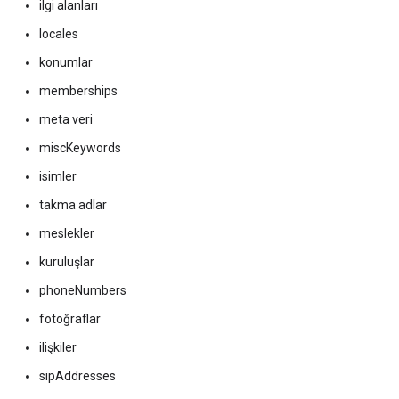
ilgi alanları
locales
konumlar
memberships
meta veri
miscKeywords
isimler
takma adlar
meslekler
kuruluşlar
phoneNumbers
fotoğraflar
ilişkiler
sipAddresses