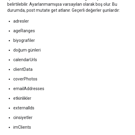
belirtilebilir. Ayarlanmamışsa varsayılan olarak boş olur. Bu
durumda, post mutate get atlanır. Geçerli değerler şunlardır:
adresler
ageRanges
biyografiler
doğum günleri
calendarUrls
clientData
coverPhotos
emailAddresses
etkinlikler
externalIds
cinsiyetler
imClients