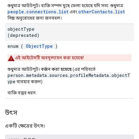
শুধুমাত্র আউটপুট। ব্যক্তি সম্পদ মুছে ফেলা হয়েছে যদি সত্য. শুধুমাত্র
people.connections.list
otherContacts.list
এবং
সিঙ্ক অনুরোধের জন্য জনবহুল।
object
Type
(deprecated)
enum (
ObjectType
)
এই আইটেমটি অবমূল্যায়ন করা হয়েছে!
শুধুমাত্র আউটপুট।
বর্জন করা হয়েছে
(এর পরিবর্তে
person.metadata.sources.profileMetadata.objectT
ype
ব্যবহার করুন)
ব্যক্তি বস্তুর ধরন.
উৎস
একটি ক্ষেত্রের উৎস।