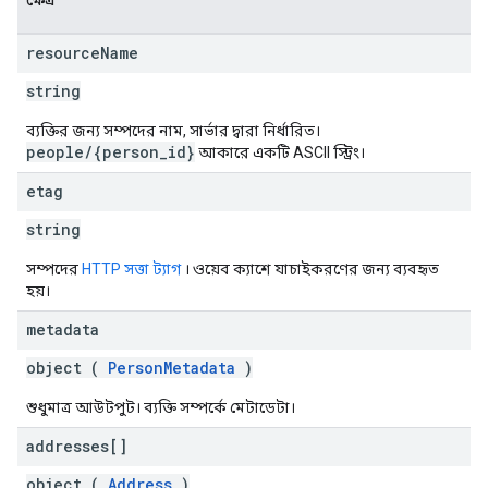
ক্ষেত্র
resource
Name
string
ব্যক্তির জন্য সম্পদের নাম, সার্ভার দ্বারা নির্ধারিত।
people/{person_id}
আকারে একটি ASCII স্ট্রিং।
etag
string
সম্পদের
HTTP সত্তা ট্যাগ
। ওয়েব ক্যাশে যাচাইকরণের জন্য ব্যবহৃত
হয়।
metadata
object (
PersonMetadata
)
শুধুমাত্র আউটপুট। ব্যক্তি সম্পর্কে মেটাডেটা।
addresses[]
object (
Address
)