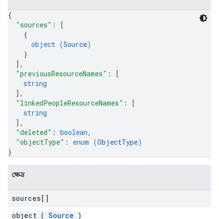
{
"sources"
: 
[
{
object (
Source
)
}
]
,
"previousResourceNames"
: 
[
string
]
,
"linkedPeopleResourceNames"
: 
[
string
]
,
"deleted"
: 
boolean
,
"objectType"
: 
enum (
ObjectType
)
}
ক্ষেত্র
sources[]
object (
Source
)