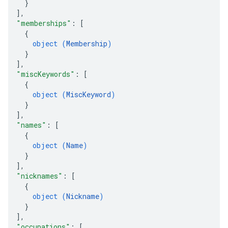
}
]
,
"memberships"
: 
[
{
object (
Membership
)
}
]
,
"miscKeywords"
: 
[
{
object (
MiscKeyword
)
}
]
,
"names"
: 
[
{
object (
Name
)
}
]
,
"nicknames"
: 
[
{
object (
Nickname
)
}
]
,
"occupations"
: 
[