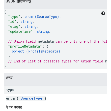
JSON প্রতিনিধিত্ব
{
"type"
: 
enum (
SourceType
)
,
"id"
: 
string
,
"etag"
: 
string
,
"updateTime"
: 
string
,
// Union field 
metadata
 can be only one of the foll
"profileMetadata"
: 
{
object (
ProfileMetadata
)
}
// End of list of possible types for union field 
me
}
ক্ষেত্র
type
enum (
SourceType
)
উৎস প্রকার।