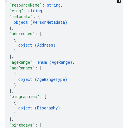
"resourceName"
: 
string
,
"etag"
: 
string
,
"metadata"
: 
{
object (
PersonMetadata
)
}
,
"addresses"
: 
[
{
object (
Address
)
}
]
,
"ageRange"
: 
enum (
AgeRange
)
,
"ageRanges"
: 
[
{
object (
AgeRangeType
)
}
]
,
"biographies"
: 
[
{
object (
Biography
)
}
]
,
"birthdays"
: 
[