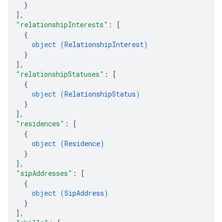
}
]
,
"relationshipInterests"
: 
[
{
object (
RelationshipInterest
)
}
]
,
"relationshipStatuses"
: 
[
{
object (
RelationshipStatus
)
}
]
,
"residences"
: 
[
{
object (
Residence
)
}
]
,
"sipAddresses"
: 
[
{
object (
SipAddress
)
}
]
,