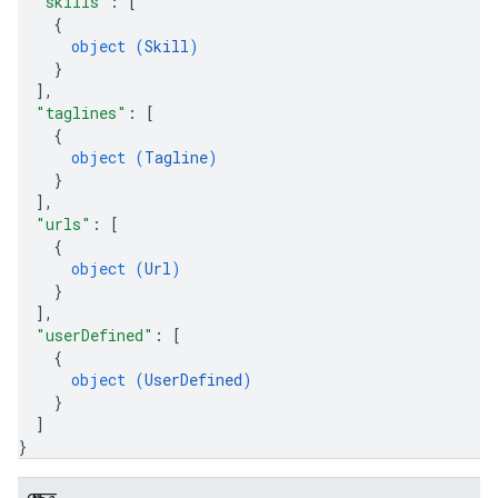
"skills"
: 
[
{
object (
Skill
)
}
]
,
"taglines"
: 
[
{
object (
Tagline
)
}
]
,
"urls"
: 
[
{
object (
Url
)
}
]
,
"userDefined"
: 
[
{
object (
UserDefined
)
}
]
}