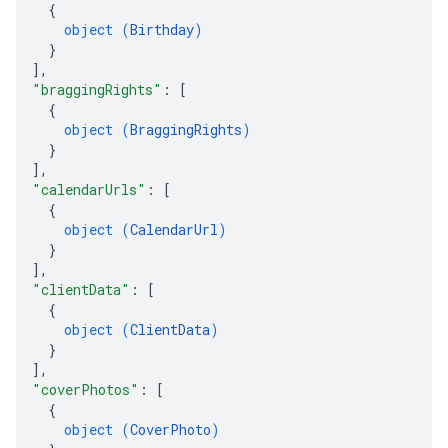
{
object (
Birthday
)
}
]
,
"braggingRights"
: 
[
{
object (
BraggingRights
)
}
]
,
"calendarUrls"
: 
[
{
object (
CalendarUrl
)
}
]
,
"clientData"
: 
[
{
object (
ClientData
)
}
]
,
"coverPhotos"
: 
[
{
object (
CoverPhoto
)