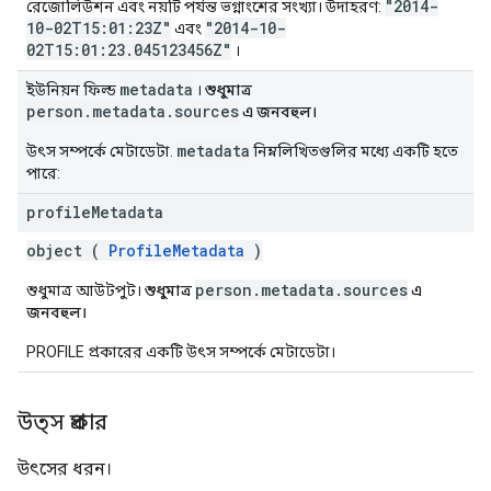
"2014-
রেজোলিউশন এবং নয়টি পর্যন্ত ভগ্নাংশের সংখ্যা। উদাহরণ:
10-02T15:01:23Z"
"2014-10-
এবং
02T15:01:23.045123456Z"
।
metadata
ইউনিয়ন ফিল্ড
।
শুধুমাত্র
person.metadata.sources
এ জনবহুল।
metadata
উৎস সম্পর্কে মেটাডেটা.
নিম্নলিখিতগুলির মধ্যে একটি হতে
পারে:
profile
Metadata
object (
ProfileMetadata
)
person.metadata.sources
শুধুমাত্র আউটপুট।
শুধুমাত্র
এ
জনবহুল।
PROFILE প্রকারের একটি উৎস সম্পর্কে মেটাডেটা।
উত্স প্রকার
উৎসের ধরন।