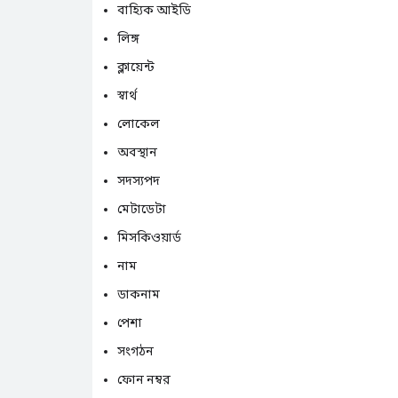
বাহ্যিক আইডি
লিঙ্গ
ক্লায়েন্ট
স্বার্থ
লোকেল
অবস্থান
সদস্যপদ
মেটাডেটা
মিসকিওয়ার্ড
নাম
ডাকনাম
পেশা
সংগঠন
ফোন নম্বর