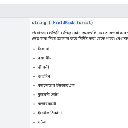
string (
FieldMask
format)
প্রয়োজন। প্রতিটি ব্যক্তির কোন ক্ষেত্রগুলি ফেরত দেওয়া হব
ক্ষেত্র কমা দিয়ে আলাদা করে নির্দিষ্ট করা যেতে পারে। বৈধ ম
ঠিকানা
বয়সসীমা
জীবনী
জন্মদিন
ক্যালেন্ডার ইউআরএল
ক্লায়েন্ট ডেটা
কভারফটো
ইমেইল ঠিকানা
ঘটনা