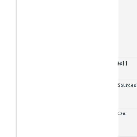
sources[]
merge
Sources
page
Size