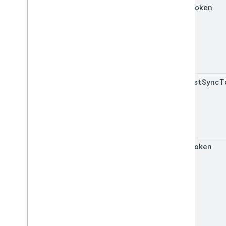
page
Token
request
Sync
T
sync
Token