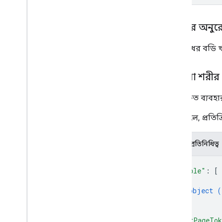
শরীরের অনুর
অনুরোধের বডি খ
প্রতিক্রিয়া শরীর
প্রমাণীকৃত ব্যবহ
সফল হলে, প্রতিক্
JSON প্রতিনিধিত্ব
{
"people"
: 
[
{
object (
}
]
,
"nextPageTo