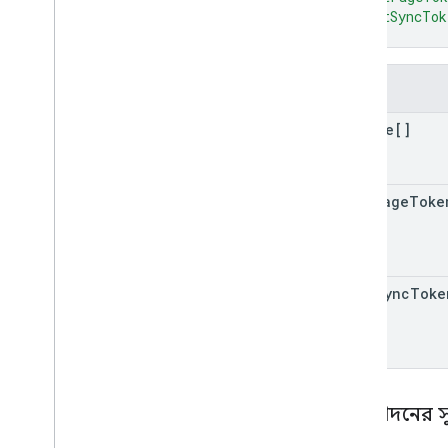
"nextSyncTok
}
ক্ষেত্র
people[]
next
Page
Toke
next
Sync
Toke
অনুমোদনের 