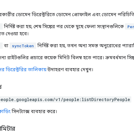
হারকারীর ডোমেন ডিরেক্টরিতে ডোমেন প্রোফাইল এবং ডোমেন পরিচিতি
নির্দিষ্ট করা হয়, শেষ সিঙ্কের পর থেকে মুছে ফেলা সংস্থানগুলিকে
n
Pe
েরত দেওয়া হবে।
বা
নির্দিষ্ট করা হয়, তখন অন্য সমস্ত অনুরোধের প্য
n
syncToken
্য রাইটগুলির প্রচারে কয়েক মিনিট বিলম্ব হতে পারে। ক্রমবর্ধমান সিঙ্ক
দের ডিরেক্টরির তালিকায়
উদাহরণ ব্যবহার দেখুন।
ধ
people.googleapis.com/v1/people:listDirectoryPeople
সকোডিং
সিনট্যাক্স ব্যবহার করে।
রামিটার