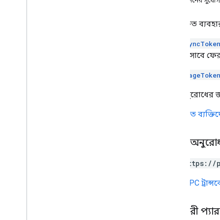
অনুমোদনের সুযোগ
যোগাযোগ তৈরি করুন
যোগাযোগ মুছে দিন
প্রমাণীকৃত ব্যব
যোগাযোগের ফটো মুছুন
যখন
syncToke
পাওয়া
ব্যক্তি হিসাবে ফ
get
Batch
Get
তালিকা ডিরেক্টরি মানুষ
যখন
pageToke
পরিচিতি অনুসন্ধান করুন
অনুসন্ধান ডাইরেক্টরি মানুষ
সিঙ্ক অনুরোধের জন
আপডেট যোগাযোগ
পরিবর্তিত ব্যক্তি
আপডেট কন্টাক্টফটো
people
.
Connections
HTTP অনুরো
প্রকারভেদ
Batch
Create
Contacts
Error Details
GET https://
ব্যাচআপডেট যোগাযোগের ত্রুটির বিবরণ
URL
gRPC ট্রান্
ডিরেক্টরি মার্জসোর্স টাইপ
ডিরেক্টরির উৎস প্রকার
ব্যক্তি প্রতিক্রিয়া
ক্যোয়ারী প্যা