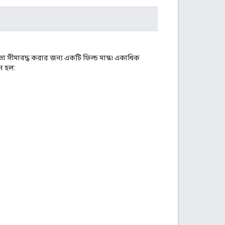
ে তা সীমাবদ্ধ করার জন্য একটি ফিল্ড মাস্ক৷ একাধিক
ান হল: