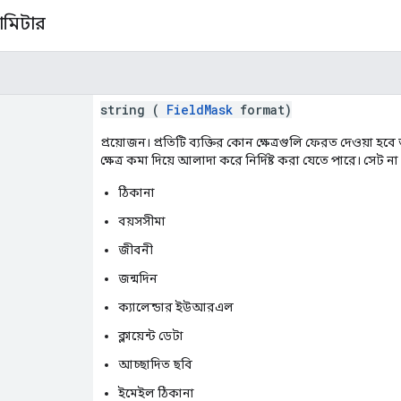
রামিটার
string (
FieldMask
format)
প্রয়োজন। প্রতিটি ব্যক্তির কোন ক্ষেত্রগুলি ফেরত দেওয়া হব
ক্ষেত্র কমা দিয়ে আলাদা করে নির্দিষ্ট করা যেতে পারে। সেট ন
ঠিকানা
বয়সসীমা
জীবনী
জন্মদিন
ক্যালেন্ডার ইউআরএল
ক্লায়েন্ট ডেটা
আচ্ছাদিত ছবি
ইমেইল ঠিকানা