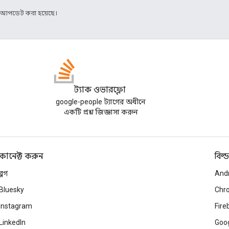
র আপডেট করা হয়েছে।
স্ট্যাক ওভারফ্লো
google-people ট্যাগের অধীনে
একটি প্রশ্ন জিজ্ঞাসা করুন
কানেক্ট করুন
বিল্ড
ব্লগ
And
Bluesky
Chr
Instagram
Fire
LinkedIn
Goog