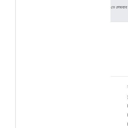
2024-08-06 UTC-তে শেষবা
শর্তাবলী
Google API পরিষেবাগুলি: ব্যবহারকারীর ডেটা নীতি৷