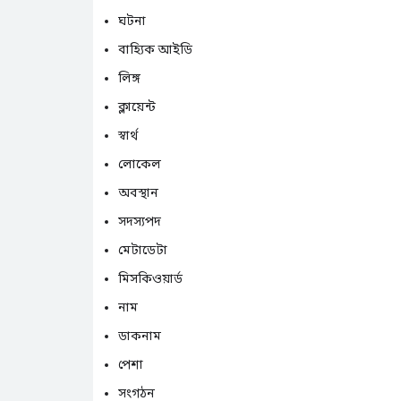
ঘটনা
বাহ্যিক আইডি
লিঙ্গ
ক্লায়েন্ট
স্বার্থ
লোকেল
অবস্থান
সদস্যপদ
মেটাডেটা
মিসকিওয়ার্ড
নাম
ডাকনাম
পেশা
সংগঠন