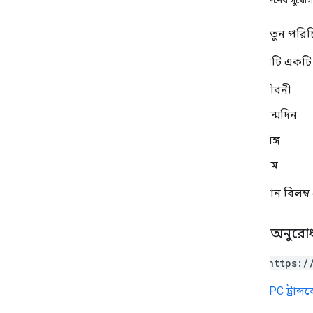
অনুমোদনের সুযোগ
যোগাযোগ তৈরি করুন
যোগাযোগ মুছে দিন
একটি নতুন পরিচি
যোগাযোগের ফটো মুছুন
অনুরোধটি একটি 40
পাওয়া
get
Batch
Get
জীবনী
তালিকা ডিরেক্টরি মানুষ
পরিচিতি অনুসন্ধান করুন
জন্মদিন
অনুসন্ধান ডাইরেক্টরি মানুষ
লিঙ্গ
আপডেট যোগাযোগ
আপডেট কন্টাক্টফটো
নাম
people
.
Connections
ক্রমবর্ধমান বিলম
প্রকারভেদ
Batch
Create
Contacts
Error Details
HTTP অনুরো
ব্যাচআপডেট যোগাযোগের ত্রুটির বিবরণ
POST https:/
ডিরেক্টরি মার্জসোর্স টাইপ
ডিরেক্টরির উৎস প্রকার
URL
gRPC ট্রান্
ব্যক্তি প্রতিক্রিয়া