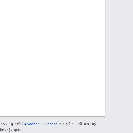
ডের নমুনাগুলি
Apache 2.0 License
-এর অধীনে লাইসেন্স প্রাপ্ত।
্ড ট্রেডমার্ক।