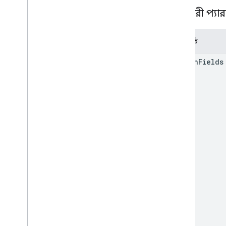
রিডসোর্স টাইপ
ক্যোয়ারী প্যা
অনুরোধ মাস্ক
অনুসন্ধান প্রতিক্রিয়া
স্ট্যাটাস
পরামিতি
person
Fields
সাধারণ বৈশিষ্ট্য
ক্যোয়ারী প্যারামিটার
ক্লায়েন্ট লাইব্রেরি রেফারেন্স
ব্রাউজার
Go
Java
.
নেট
Node
.
js
PHP
Python
Ruby