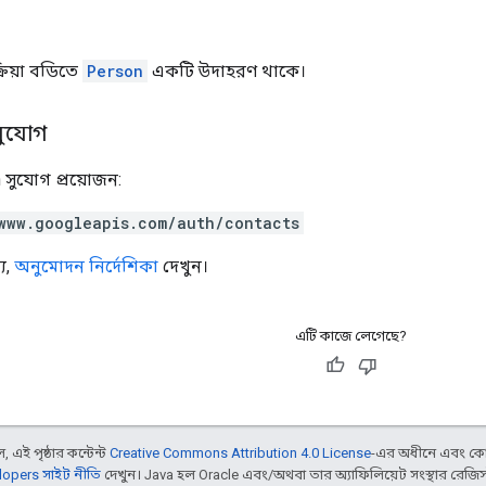
রিয়া বডিতে
Person
একটি উদাহরণ থাকে।
সুযোগ
 সুযোগ প্রয়োজন:
www.googleapis.com/auth/contacts
য,
অনুমোদন নির্দেশিকা
দেখুন।
এটি কাজে লেগেছে?
 এই পৃষ্ঠার কন্টেন্ট
Creative Commons Attribution 4.0 License
-এর অধীনে এবং কো
opers সাইট নীতি
দেখুন। Java হল Oracle এবং/অথবা তার অ্যাফিলিয়েট সংস্থার রেজিস্টার