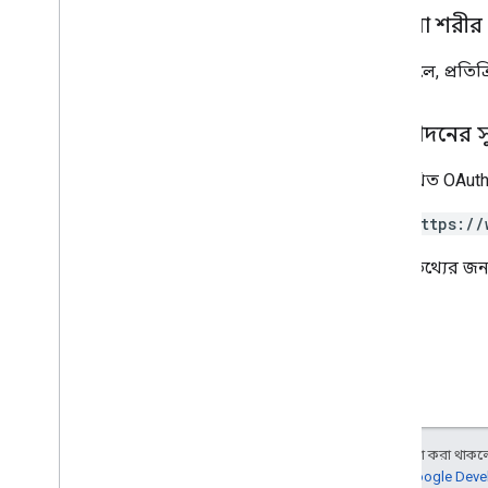
প্রতিক্রিয়া শরীর
সফল হলে, প্রতিক্
অনুমোদনের 
নিম্নলিখিত OAuth
https://
আরও তথ্যের জন্
অন্য কিছু উল্লেখ না করা থাকলে,
আরও জানতে,
Google Devel