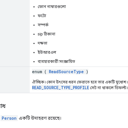
ফোন নাম্বারগুলো
ফটো
সম্পর্ক
sip ঠিকানা
দক্ষতা
ইউআরএল
ব্যবহারকারী সংজ্ঞায়িত
enum (
ReadSourceType
)
ঐচ্ছিক। কোন উৎসের ধরন ফেরাতে হবে তার একটি মুখোশ
READ_SOURCE_TYPE_PROFILE
সেট না থাকলে ডিফল্ট।
োধ
ে
Person
একটি উদাহরণ রয়েছে।