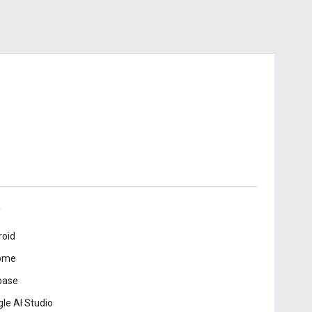
roid
ome
base
le AI Studio