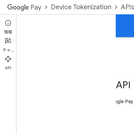
Device Tokenization
APIs
Pay
Google Pay とやり取りするための API
情報
チャット
API
Unified Push Provisioning API
モバイルアプリまたは銀行のウェブサイトから Google Pa
Android
ウェブ