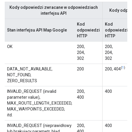
Kody odpowiedzi zwracane w odpowiedziach
Kody odpow
interfejsu API
Kod
Kod
Stan interfejsu API Map Google
odpowiedzi
odpowiedzi
HTTP
HTTP
OK
200,
200,
204,
204,
302
302
(
1
)
DATA_NOT_AVAILABLE,
200
200, 404
NOT_FOUND,
ZERO_RESULTS
INVALID_REQUEST (invalid
200,
400
parameter value),
400
MAX_ROUTE_LENGTH_EXCEEDED,
MAX_WAYPOINTS_EXCEEDED,
itd.
INVALID_REQUEST (nieprawidłowy
200,
400
lub brakujący parametr, błąd
400