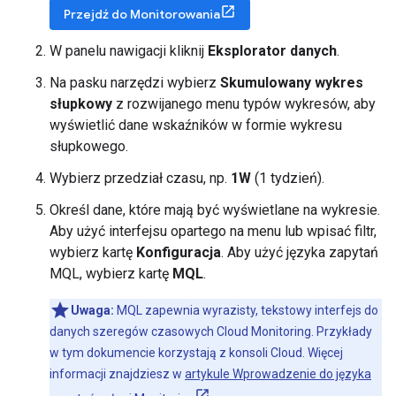
Przejdź do Monitorowania
W panelu nawigacji kliknij
Eksplorator danych
.
Na pasku narzędzi wybierz
Skumulowany wykres
słupkowy
z rozwijanego menu typów wykresów, aby
wyświetlić dane wskaźników w formie wykresu
słupkowego.
Wybierz przedział czasu, np.
1W
(1 tydzień).
Określ dane, które mają być wyświetlane na wykresie.
Aby użyć interfejsu opartego na menu lub wpisać filtr,
wybierz kartę
Konfiguracja
. Aby użyć języka zapytań
MQL, wybierz kartę
MQL
.
Uwaga:
MQL zapewnia wyrazisty, tekstowy interfejs do
danych szeregów czasowych Cloud Monitoring. Przykłady
w tym dokumencie korzystają z konsoli Cloud. Więcej
informacji znajdziesz w
artykule Wprowadzenie do języka