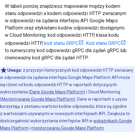
W tabeli poniżej znajdziesz mapowanie między kodem
stanu odpowiedzi a kodem odpowiedzi HTTP zwracanym
w odpowiedzi na żądania interfejsu API Google Maps
Platform oraz etykietami kodów odpowiedzi dostępnymi
w Cloud Monitoring: kod odpowiedzi HTTP, klasa kodu
odpowiedzi HTTP,
kod stanu GRPC
.
Kod stanu GRPC
to numeryczny kod odpowiedzi gRPC dla żądań gRPC lub
równoważny kod gRPC dla żądań HTTP.
Uwaga:
z przyczyn historycznych kod odpowiedzi HTTP zwracany
w odpowiedzi na żądania interfejsu Google Maps Platform API może
się różnić od kodu odpowiedzi HTTP w raportach dotyczących
wykorzystania (
Dane Google Maps Platform
) i Cloud Monitoring
(
Monitorowanie Google Maps Platform
). Dane w raportach o użyciu
korzystają z zestawu wartości kodów odpowiedzi, które są zgodne
z wartościami używanymi w nowszych interfejsach API. Zwiększa to
dostrzegalność wykorzystania interfejsów API w
wskaźnikach Google
Maps Platform
i
monitorowaniu Google Maps Platform
.