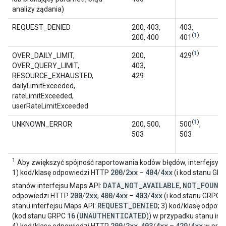
analizy żądania)
REQUEST_DENIED
200, 403,
403,
(
1
)
200, 400
401
(
1
)
OVER_DAILY_LIMIT,
200,
429
OVER_QUERY_LIMIT,
403,
RESOURCE_EXHAUSTED,
429
dailyLimitExceeded,
rateLimitExceeded,
userRateLimitExceeded
(
1
)
UNKNOWN_ERROR
200, 500,
500
,
503
503
1
Aby zwiększyć spójność raportowania kodów błędów, interfejsy 
200
2xx
404
4xx
1) kod/klasę odpowiedzi HTTP
/
–
/
(i kod stanu GR
DATA
_
NOT
_
AVAILABLE
NOT
_
FOUND
stanów interfejsu Maps API:
,
,
200
2xx
400
4xx
403
4xx
7
odpowiedzi HTTP
/
,
/
–
/
(i kod stanu GRPC
REQUEST
_
DENIED
stanu interfejsu Maps API:
; 3) kod/klasę odpow
16
UNAUTHENTICATED
(kod stanu GRPC
(
)) w przypadku stanu int
200
2xx
403
4xx
429
4xx
4) kod/klasę odpowiedzi HTTP
/
,
/
–
/
w przy