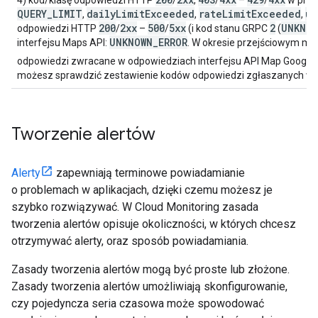
QUERY
_
LIMIT
daily
Limit
Exceeded
rate
Limit
Exceeded
us
,
,
,
200
2xx
500
5xx
2
UNKNO
odpowiedzi HTTP
/
–
/
(i kod stanu GRPC
(
UNKNOWN
_
ERROR
interfejsu Maps API:
. W okresie przejściowym mo
odpowiedzi zwracane w odpowiedziach interfejsu API Map Google
możesz sprawdzić zestawienie kodów odpowiedzi zgłaszanych w 
Tworzenie alertów
Alerty
zapewniają terminowe powiadamianie
o problemach w aplikacjach, dzięki czemu możesz je
szybko rozwiązywać. W Cloud Monitoring zasada
tworzenia alertów opisuje okoliczności, w których chcesz
otrzymywać alerty, oraz sposób powiadamiania.
Zasady tworzenia alertów mogą być proste lub złożone.
Zasady tworzenia alertów umożliwiają skonfigurowanie,
czy pojedyncza seria czasowa może spowodować