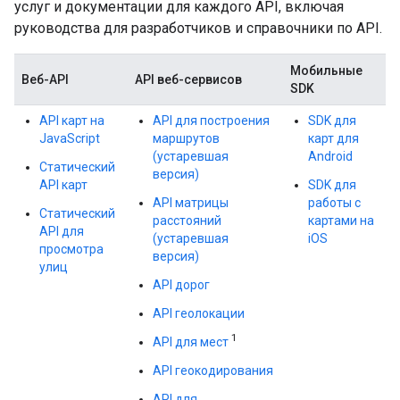
услуг и документации для каждого API, включая
руководства для разработчиков и справочники по API.
Мобильные
Веб-API
API веб-сервисов
SDK
API карт на
API для построения
SDK для
JavaScript
маршрутов
карт для
(устаревшая
Android
Статический
версия)
API карт
SDK для
API матрицы
работы с
Статический
расстояний
картами на
API для
(устаревшая
iOS
просмотра
версия)
улиц
API дорог
API геолокации
1
API для мест
API геокодирования
API для