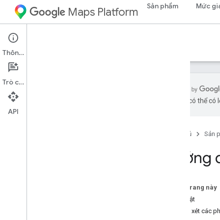
Sản phẩm
Mức gi
Maps Platform
Tài liệu
Thông tin
Trò chuyện
bằng AI có thể có l
API
Tài liệu về Nền tảng Google Maps
Trang chủ
Sản 
Bắt đầu
Bắt đầu sử dụng Google Maps Platform
Hướng d
Lấy và sử dụng Maps Demo Key
Trình khám phá các chức năng
Mã bản đồ
Trên trang này
Câu hỏi thường gặp
Bảo mật
Dịch vụ hỗ trợ và tài nguyên
Xem xét các p
Chăm sóc khách hàng