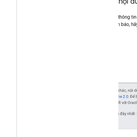
Xem nội d
Để biết thông ti
lập cảnh báo, h
Trừ phi có lưu ý khác, nội
Giấy phép Apache 2.0
. Để 
các đơn vị liên kết với Oracl
Cập nhật lần gần đây nhất: