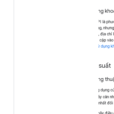
Dịch vụ trong phạm vi
Quản lý sự cố
Sử dụng kho
Trung tâm tin cậy
Khoá API là phư
ứng dụng, nhưng 
Tiện ích
chỉ web, địa chỉ
Định dạng Thuật toán đường nhiều
đoạn được mã hoá
hãy truy cập vào
Tiện ích Bộ mã hoá đường nhiều đường
trang
Sử dụng k
có tính tương tác
Tiện ích Bộ giải mã đường nhiều đoạn
tương tác
Hiệu suất
Điều khoản và chính sách
Điều khoản Google Maps Platform
Sử dụng thuật
Điều khoản dành cho Khu vực kinh
tế Châu Âu (EEA)
Nếu ứng dụng của
Câu hỏi thường gặp về Khu vực kinh tế
mức), hãy cân n
Châu Âu (EEA)
hữu ích nhất đối
Tài nguyên khác
Cụ thể, hãy điều