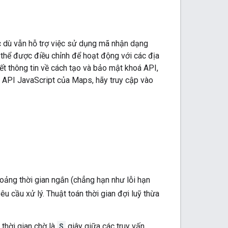
 dù vẫn hỗ trợ việc sử dụng mã nhận dạng
 thể được điều chỉnh để hoạt động với các địa
iết thông tin về cách tạo và bảo mật khoá API,
i API JavaScript của Maps, hãy truy cập vào
oảng thời gian ngắn (chẳng hạn như lỗi hạn
u cầu xử lý. Thuật toán thời gian đợi luỹ thừa
 thời gian chờ là
S
giây giữa các truy vấn.