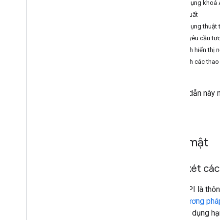
Sử dụng khoá A
Hiệu suất
Tài nguyên về AI
Sử dụng thuật t
Tổng quan
Gửi yêu cầu tư
Kỹ năng của nhân viên hỗ trợ
Tránh hiển thị 
Bộ công cụ Agentic UI (thử nghiệm)
Tránh các thao
Bộ công cụ Code Assist (thử
nghiệm)
Maps Grounding Lite
Hướng dẫn này m
thụ.
Các phương pháp hay nhất
Các phương pháp hay nhất về bảo mật
API
Bảo mật
Hướng dẫn về chữ ký số
Hướng dẫn tối ưu hoá
Xem xét các
Tối ưu hoá việc sử dụng Dịch vụ web
Khoá API là thô
Bảo mật và tuân thủ
Các phương pháp
Tổng quan
mức sử dụng hạn
Hướng dẫn bảo mật