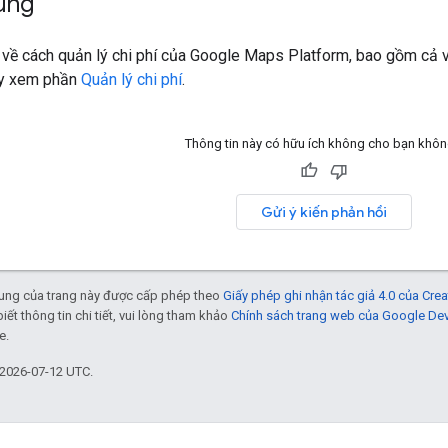
ung
n về cách quản lý chi phí của Google Maps Platform, bao gồm cả v
ãy xem phần
Quản lý chi phí
.
Thông tin này có hữu ích không cho bạn khô
Gửi ý kiến phản hồi
 dung của trang này được cấp phép theo
Giấy phép ghi nhận tác giả 4.0 của Cr
biết thông tin chi tiết, vui lòng tham khảo
Chính sách trang web của Google De
e.
 2026-07-12 UTC.