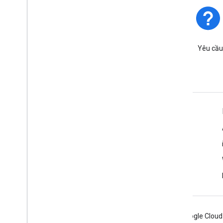
Trạng thái nền tảng
Tìm hiểu về các sự cố và thời
Yêu cầu
điểm ngừng hoạt động của
nền tảng.
Tìm hiểu thêm
Câu hỏi thường gặp
Trình khám phá các chức năng
Bắt đầu
Các phương pháp hay nhất về bảo mật API
Android
Chrome
Firebase
Google Cloud