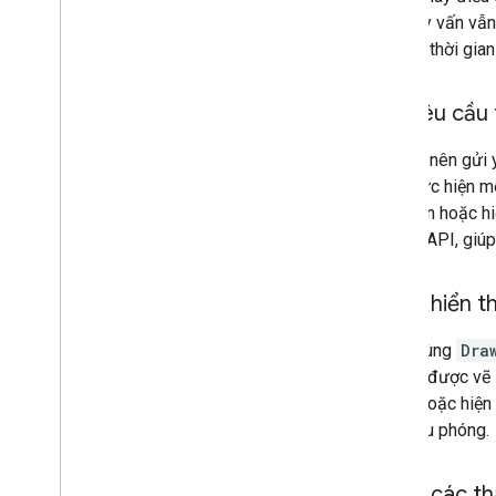
Kế hoạch theo dõi tài sản
Nếu truy vấn vẫn
Bản không dùng nữa
khoảng thời gian
Miền
Giai đoạn ra mắt
Gửi yêu cầu
Sản phẩm cũ
Thông tin chi tiết về phạm vi bản đồ
Bạn chỉ nên gửi 
Hỗ trợ phần mềm và hệ điều hành di
động
cuối thực hiện 
Danh sách kiểm tra trước khi ra mắt
đích đến hoặc hi
Gói cao cấp
đối với API, giú
So sánh vai trò của dự án
Câu hỏi thường gặp về việc di chuyển
Tránh hiển t
CA gốc
Mã hoá URL
Tránh dùng
Dra
Người dùng Word
Press
bản đồ được vẽ l
độ trễ hoặc hiện
hoặc thu phóng.
Tránh các t