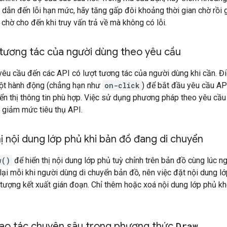
 dẫn đến lỗi hạn mức, hãy tăng gấp đôi khoảng thời gian chờ rồi g
 chờ cho đến khi truy vấn trả về mà không có lỗi.
 tương tác của người dùng theo yêu cầu
yêu cầu đến các API có lượt tương tác của người dùng khi cần. Đi
một hành động (chẳng hạn như
on-click
) để bắt đầu yêu cầu AP
ển thị thông tin phù hợp. Việc sử dụng phương pháp theo yêu cầu
p giảm mức tiêu thụ API.
hị nội dung lớp phủ khi bản đồ đang di chuyển
w()
để hiển thị nội dung lớp phủ tuỳ chỉnh trên bản đồ cùng lúc n
ại mỗi khi người dùng di chuyển bản đồ, nên việc đặt nội dung lớ
 tượng kết xuất gián đoạn. Chỉ thêm hoặc xoá nội dung lớp phủ k
hao tác chuyên sâu trong phương thức
Draw