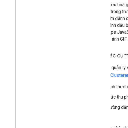
Việc tối ưu hoá 
hữu ích trong t
một điểm đánh d
điểm đánh dấu bằ
hợp, Maps JavaSc
hoá cho ảnh GIF
Tạo các cụm 
Để giúp quản lý 
Marker Clustere
Kích thước
Mức thu ph
Đường dẫn 