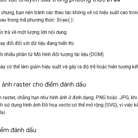
chung, bạn nên tránh các thao tác không vẽ có hiệu suất cao tr
sau trong mã phương thức
Draw()
:
ấn trả về một lượng lớn nội dung.
ay đổi đối với dữ liệu đang hiển thị.
ới nhiều phần tử Mô hình đối tượng tài liệu (DOM).
ày có thể làm giảm hiệu suất và gây ra độ trễ hoặc hiện tượng kết
h ảnh raster cho điểm đánh dấu
 raster, chẳng hạn như hình ảnh ở định dạng .PNG hoặc .JPG, khi
nh sử dụng hình ảnh Đồ hoạ vectơ có thể mở rộng (SVG), vì việc kế
ại.
điểm đánh dấu