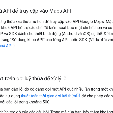
á API để truy cập vào Maps API
ơng thức xác thực ưu tiên để truy cập vào API Google Maps. Mặc
khoá API hỗ trợ các chế độ kiểm soát bảo mật chi tiết hơn và có
 IP và SDK dành cho thiết bị di động (Android và iOS) cụ thể. Để b
 trang "Sử dụng khoá API" cho từng API hoặc SDK. (Ví dụ: đối vớ
hoá API
.)
 toán đợi luỹ thừa để xử lý lỗi
 bạn gặp lỗi do cố gắng gọi một API quá nhiều lần trong một kh
hắc sử dụng
thuật toán thời gian đợi luỹ thừa
để cho phép các yê
 với các lỗi trong khoảng 500.
 chỉnh tốc độ của các câu hỏi. Trong mã của bạn, hãy thêm khoảng