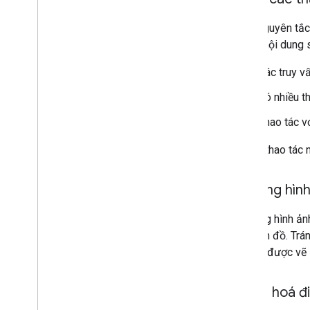
Theo nguyên tắc 
những nội dung 
Các truy v
Có nhiều th
Thao tác v
Những thao tác n
Sử dụng hìn
Sử dụng hình ảnh
trên bản đồ. Trá
bản đồ được vẽ l
Tối ưu hoá 