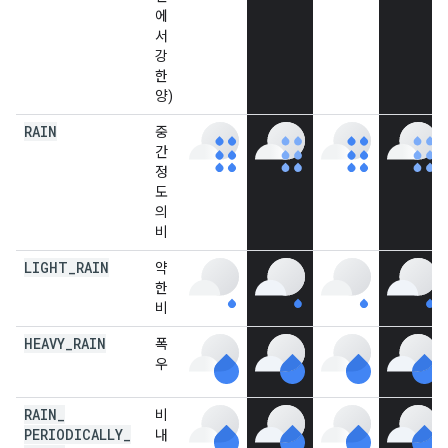
에
서
강
한
양)
RAIN
중
간
정
도
의
비
LIGHT
_
RAIN
약
한
비
HEAVY
_
RAIN
폭
우
RAIN
_
비
PERIODICALLY
_
내