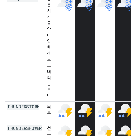
은
시
간
동
안
다
양
한
강
도
로
내
리
는
우
박
THUNDERSTORM
뇌
우
THUNDERSHOWER
천
둥