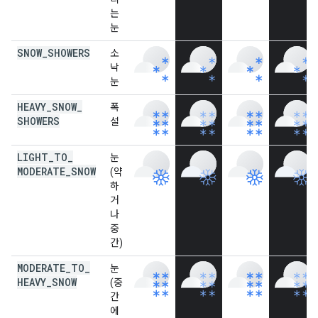
는
눈
SNOW
_
SHOWERS
소
낙
눈
HEAVY
_
SNOW
_
폭
SHOWERS
설
LIGHT
_
TO
_
눈
MODERATE
_
SNOW
(약
하
거
나
중
간)
MODERATE
_
TO
_
눈
HEAVY
_
SNOW
(중
간
에