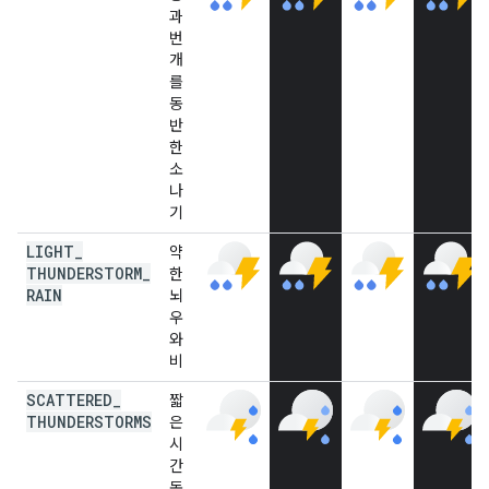
과
번
개
를
동
반
한
소
나
기
LIGHT
_
약
THUNDERSTORM
_
한
RAIN
뇌
우
와
비
SCATTERED
_
짧
THUNDERSTORMS
은
시
간
동