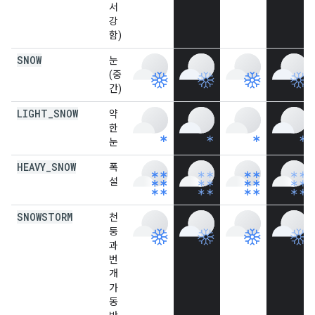
서
강
함)
SNOW
눈
(중
간)
LIGHT
_
SNOW
약
한
눈
HEAVY
_
SNOW
폭
설
SNOWSTORM
천
둥
과
번
개
가
동