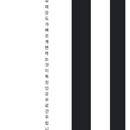
우
며
강
도
가
빠
르
게
변
하
는
것
이
특
징
인
강
우
로
간
주
됩
니