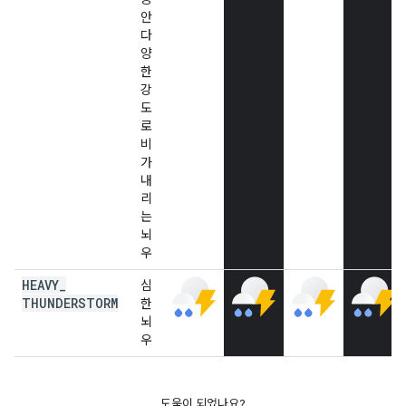
안
다
양
한
강
도
로
비
가
내
리
는
뇌
우
HEAVY
_
심
THUNDERSTORM
한
뇌
우
도움이 되었나요?