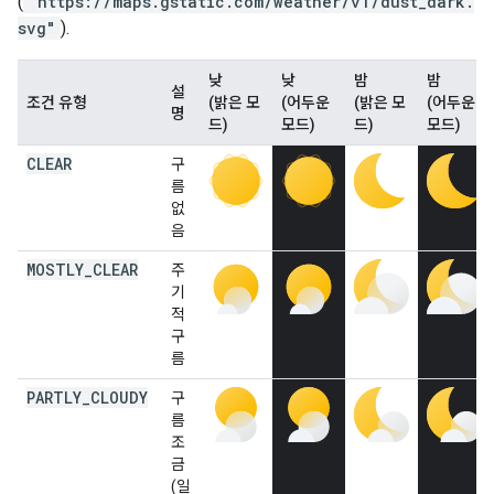
(
"https://maps.gstatic.com/weather/v1/dust_dark.
svg"
).
낮
낮
밤
밤
설
조건 유형
(밝은 모
(어두운
(밝은 모
(어두운
명
드)
모드)
드)
모드)
CLEAR
구
름
없
음
MOSTLY
_
CLEAR
주
기
적
구
름
PARTLY
_
CLOUDY
구
름
조
금
(일