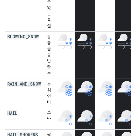
수
있
는
폭
설
BLOWING
_
SNOW
강
풍
을
동
반
한
눈
RAIN
_
AND
_
SNOW
눈
섞
인
비
HAIL
우
박
HAIL
_
SHOWERS
짧