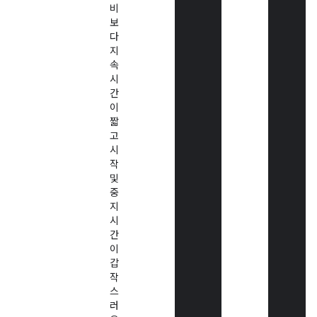
비
보
다
지
속
시
간
이
짧
고
시
작
및
중
지
시
간
이
갑
작
스
러