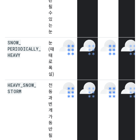
반
될
수
있
는
눈
SNOW
_
눈
PERIODICALLY
_
(때
HEAVY
때
로
폭
설)
HEAVY
_
SNOW
_
천
STORM
둥
과
번
개
가
동
반
될