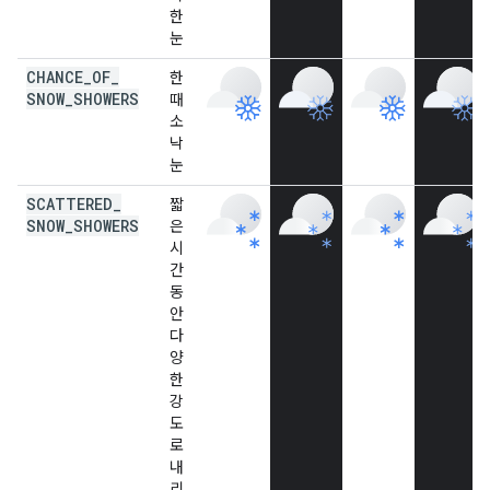
한
눈
CHANCE
_
OF
_
한
SNOW
_
SHOWERS
때
소
낙
눈
SCATTERED
_
짧
SNOW
_
SHOWERS
은
시
간
동
안
다
양
한
강
도
로
내
리