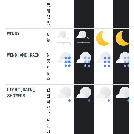
름,
해
없
음)
WINDY
강
풍
WIND
_
AND
_
RAIN
강
풍
과
강
수
LIGHT
_
RAIN
_
간
SHOWERS
헐
적
으
로
약
한
비