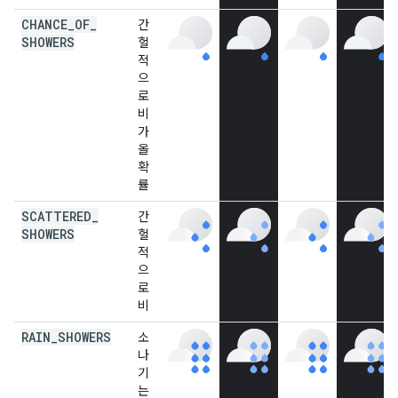
CHANCE
_
OF
_
간
SHOWERS
헐
적
으
로
비
가
올
확
률
SCATTERED
_
간
SHOWERS
헐
적
으
로
비
RAIN
_
SHOWERS
소
나
기
는