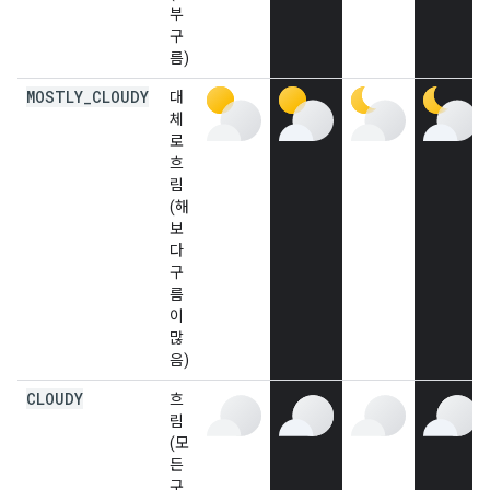
부
구
름)
MOSTLY
_
CLOUDY
대
체
로
흐
림
(해
보
다
구
름
이
많
음)
CLOUDY
흐
림
(모
든
구