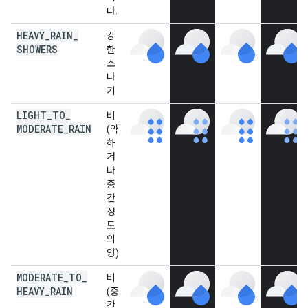
다.
HEAVY
_
RAIN
_
강
SHOWERS
한
소
나
기
LIGHT
_
TO
_
비
MODERATE
_
RAIN
(약
하
거
나
중
간
정
도
의
양)
MODERATE
_
TO
_
비
HEAVY
_
RAIN
(중
간