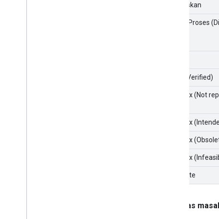
Ditugaskan
Dalam Proses (D
Tetap
Fixed (Verified)
Won't fix (Not re
Won't fix (Intend
Won't fix (Obsole
Won't fix (Infeasi
Duplicate
Prioritas masa