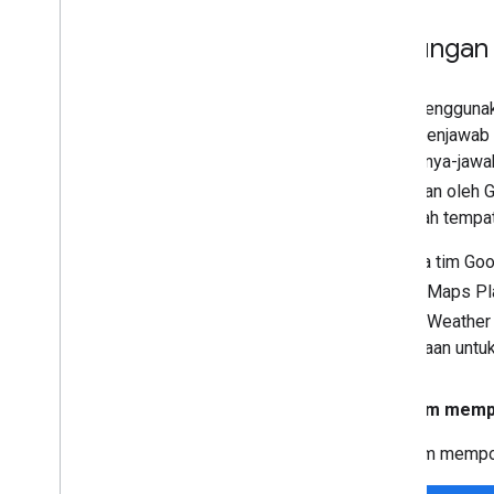
Dukungan 
Kami menggunak
untuk menjawab 
situs tanya-jawa
dijalankan oleh 
ini adalah temp
Anggota tim Goo
Google Maps Pl
khusus Weathe
pertanyaan untuk
Sebelum mempo
Sebelum mempost