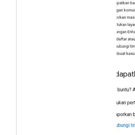
Mendapatkan ba
Dukungan komuni
Melaporkan masa
Menentukan laya
Dukungan Enh
Mendaftar ata
Menghubungi tim
Membuat kasu
Mendapat
Merasa buntu? A
Ajukan per
Laporkan b
Hubungi t