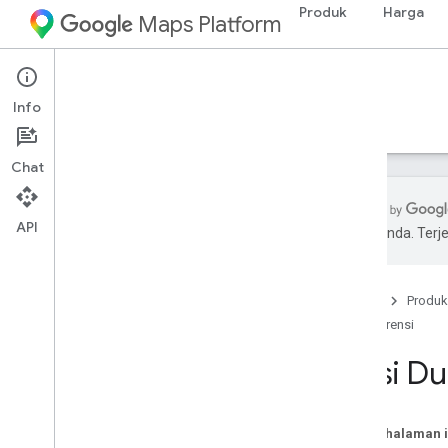
Produk
Harga
Maps Platform
Environment
Weather API
Info
Panduan
Referensi
Referensi
Chat
API
pilihan Anda. Te
Ringkasan
Referensi REST
Beranda
Produk
Referensi RPC
Referensi
Opsi Du
Pada halaman i