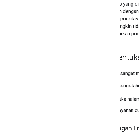
Prioritas yang d
Masalah dengan p
dengan prioritas
atau mungkin tid
berdasarkan prio
Menentuka
Google sangat m
Untuk mengetahui
Buka hala
Layanan du
Dukungan E