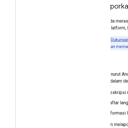
Melaporka
Jika Anda meras
Maps Platform, l
Pelanggan
Dukunga
Tindakan ini akan mema
Bug
Jika menurut An
berikut dalam de
Deskripsi 
Daftar lan
Informasi 
Sebelum melapor