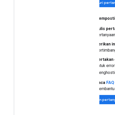
Telusuri pert
Saat memposti
Tulis per
pertanyaan
Berikan i
Pertimbang
Sertakan 
untuk erro
menghostin
Baca
FAQ 
membantu 
Ajukan pertan