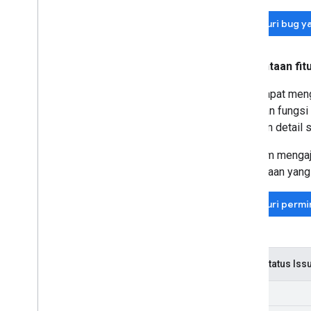
Telusuri bug y
Permintaan fit
Anda dapat meng
Jelaskan fungsi
sertakan detail 
Sebelum mengaju
permintaan yang
Telusuri permi
Kode status Iss
New