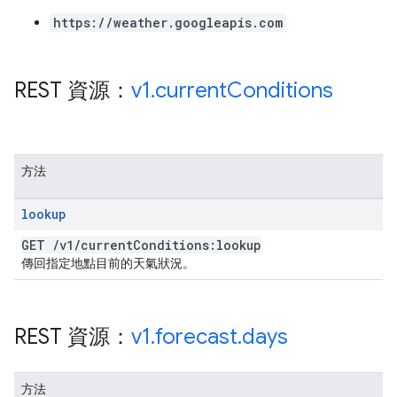
https://weather.googleapis.com
REST 資源：
v1
.
current
Conditions
方法
lookup
GET
/
v1
/
current
Conditions:lookup
傳回指定地點目前的天氣狀況。
REST 資源：
v1
.
forecast
.
days
方法