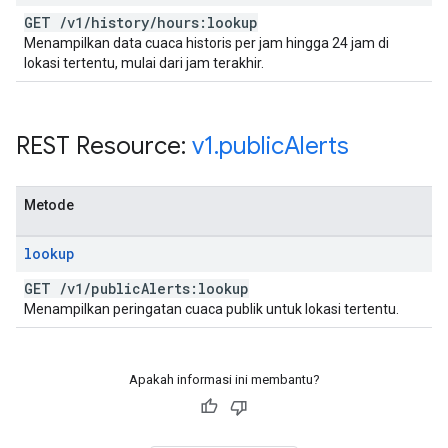
GET
/
v1
/
history
/
hours:lookup
Menampilkan data cuaca historis per jam hingga 24 jam di
lokasi tertentu, mulai dari jam terakhir.
REST Resource:
v1
.
public
Alerts
Metode
lookup
GET
/
v1
/
public
Alerts:lookup
Menampilkan peringatan cuaca publik untuk lokasi tertentu.
Apakah informasi ini membantu?