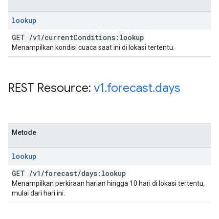
lookup
GET
/
v1
/
current
Conditions:lookup
Menampilkan kondisi cuaca saat ini di lokasi tertentu.
REST Resource:
v1
.
forecast
.
days
Metode
lookup
GET
/
v1
/
forecast
/
days:lookup
Menampilkan perkiraan harian hingga 10 hari di lokasi tertentu,
mulai dari hari ini.