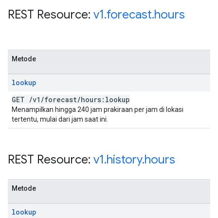
REST Resource:
v1
.
forecast
.
hours
Metode
lookup
GET
/
v1
/
forecast
/
hours:lookup
Menampilkan hingga 240 jam prakiraan per jam di lokasi
tertentu, mulai dari jam saat ini.
REST Resource:
v1
.
history
.
hours
Metode
lookup