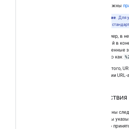
Вы должны
пр
Примечание
. Для 
использовать стандар
Например, в н
который в кон
разделенные з
запятую как
%
Кроме того, U
создании URL-
Действия 
Доступны след
View. Вы указ
Как это приня