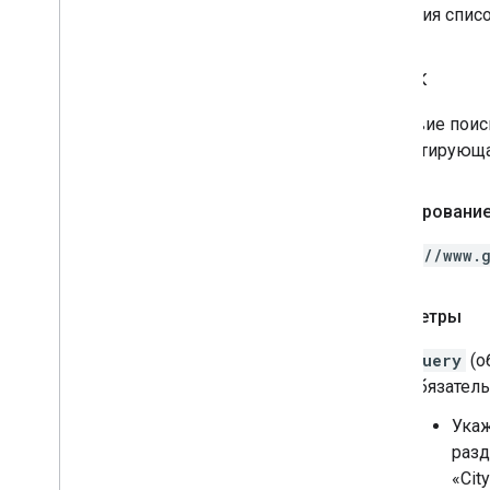
действия спис
Поиск
Действие поис
результирующая
Формирование
https://www.
Параметры
query
(о
обязател
Укаж
раз
«Cit