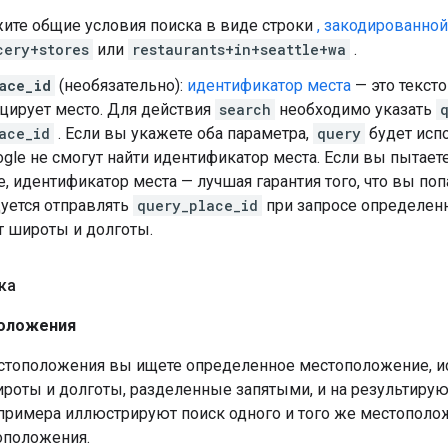
ите общие условия поиска в виде строки
, закодированно
cery+stores
или
restaurants+in+seattle+wa
.
ace_id
(необязательно):
идентификатор места
— это текст
цирует место. Для действия
search
необходимо указать
ace_id
. Если вы укажете оба параметра,
query
будет испо
gle не смогут найти идентификатор места. Если вы пытает
, идентификатор места — лучшая гарантия того, что вы по
уется отправлять
query_place_id
при запросе определен
т широты и долготы.
ка
оложения
стоположения вы ищете определенное местоположение, ис
роты и долготы, разделенные запятыми, и на результирую
и примера иллюстрируют поиск одного и того же местопол
оположения.