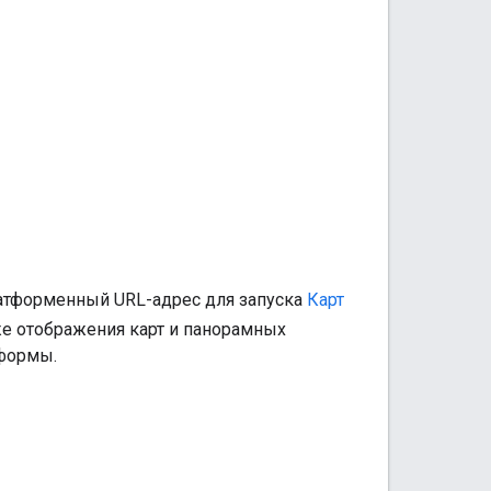
латформенный URL-адрес для запуска
Карт
же отображения карт и панорамных
тформы.