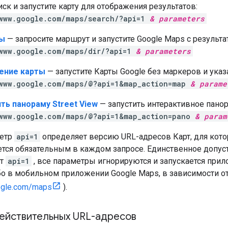
ск и запустите карту для отображения результатов:
/www.google.com/maps/search/?api=1
&
parameters
ы
— запросите маршрут и запустите Google Maps с результа
/www.google.com/maps/dir/?api=1
&
parameters
ение карты
— запустите Карты Google без маркеров и указ
/www.google.com/maps/@?api=1&map_action=map
&
parame
ть панораму Street View
— запустить интерактивное пано
/www.google.com/maps/@?api=1&map_action=pano
&
param
метр
api=1
определяет версию URL-адресов Карт, для кото
ется обязательным в каждом запросе. Единственное допуст
ет
api=1
, все параметры игнорируются и запускается при
ибо в мобильном приложении Google Maps, в зависимости 
ogle.com/maps
).
ействительных URL-адресов