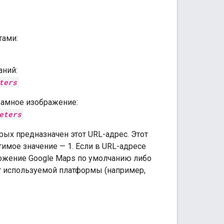
тами:
аний:
ters
рамное изображение:
eters
рых предназначен этот URL-адрес. Этот
имое значение — 1. Если в URL-адресе
ложение Google Maps по умолчанию либо
от используемой платформы (например,