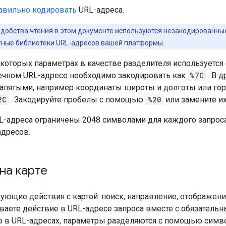
авильно кодировать
URL-адреса.
удобства чтения в этом документе используются незакодированны
тные библиотеки URL-адресов вашей платформы.
екоторых параметрах в качестве разделителя используется
ечном URL-адресе необходимо закодировать как
%7C
. В д
апятыми, например координаты широты и долготы или гор
2C
. Закодируйте пробелы с помощью
%20
или замените и
RL-адреса ограничены 2048 символами для каждого запроса
адресов.
на карте
ующие действия с картой: поиск, направление, отображени
ываете действие в URL-адресе запроса вместе с обязатель
то в URL-адресах, параметры разделяются с помощью симв