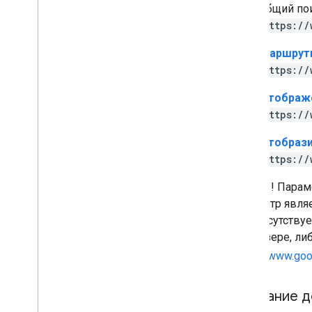
общий пои
https:/
Маршрут
https:/
Отображ
https:/
Отобрази
https:/
Важно
! Пара
параметр явля
НЕ
присутству
в браузере, л
https://www.go
Создание д