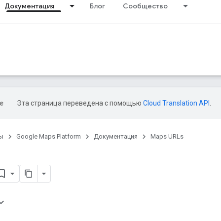
Документация
Блог
Сообщество
Эта страница переведена с помощью
Cloud Translation API
.
ы
Google Maps Platform
Документация
Maps URLs