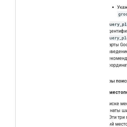
Укаж
gro
query_pl
идентифи
query_pl
Карты Goo
заведение
рекоменд
координа
Примеры поис
Поиск местоп
При поиске ме
координаты ши
месте. Эти тр
значений мест