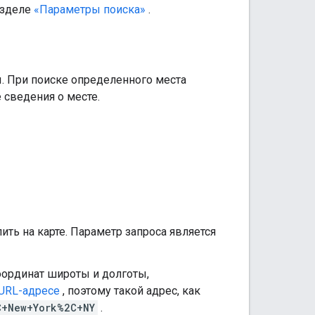
азделе
«Параметры поиска»
.
ы. При поиске определенного места
 сведения о месте.
ть на карте. Параметр запроса является
оординат широты и долготы,
URL-адресе
, поэтому такой адрес, как
C+New+York%2C+NY
.