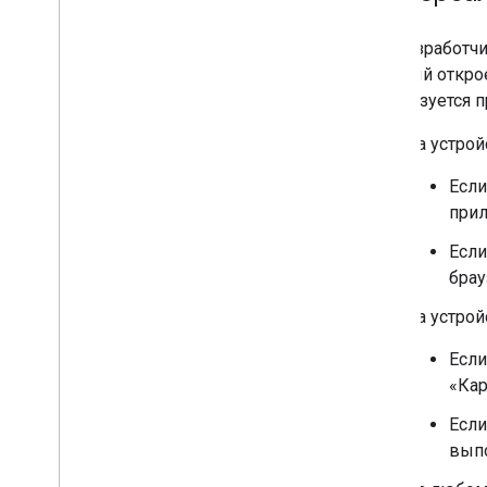
Как разработчи
который открое
используется п
На устрой
Есл
прил
Если
брау
На устрой
Если
«Кар
Если
выпо