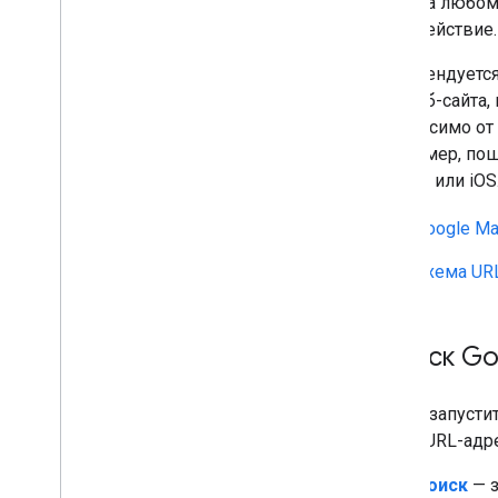
На любом 
действие.
Рекомендуется
или веб-сайта
независимо от
(например, по
Android или i
Google Ma
Схема URL
Запуск Go
Чтобы запусти
схему URL-адр
Поиск
— з