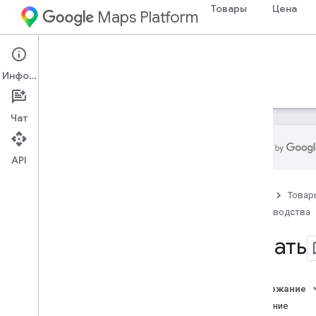
Товары
Цена
Maps Platform
Maps URLs
Информация
Руководства
Поддержка
Чат
API
Начать
Главная
Товар
Руководства
Android
Намерения Google Maps для
Начать
Android
Google Maps для намерений
AAOS
Содержание
Введение
i
OS