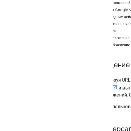
Универсальный
Схема URL-адресов Google Maps для
i
OS
Запуск Google 
Создание дей
Действия на ка
Поиск
Направления
Отображение
Введение
Используя URL
Google
и вып
изображений. 
Для использов
Универса