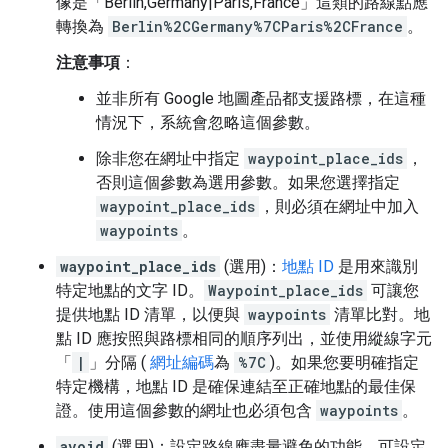
像是「Berlin,Germany|Paris,France」這類的路線點應
轉換為
Berlin%2CGermany%7CParis%2CFrance
。
注意事項
：
並非所有 Google 地圖產品都支援路標，在這種
情況下，系統會忽略這個參數。
除非您在網址中指定
waypoint_place_ids
，
否則這個參數為選用參數。如果您選擇指定
waypoint_place_ids
，則必須在網址中加入
waypoints
。
waypoint_place_ids
(選用)：
地點 ID
是用來識別
特定地點的文字 ID。
Waypoint_place_ids
可讓您
提供地點 ID 清單，以便與
waypoints
清單比對。地
點 ID 應按照與路標相同的順序列出，並使用縱線字元
「
|
」分隔 (
網址編碼
為
%7C
)。如果您要明確指定
特定機構，地點 ID 是確保連結至正確地點的最佳保
證。使用這個參數的網址也必須包含
waypoints
。
avoid
(選用)：設定路線應盡量避免的功能。可設定