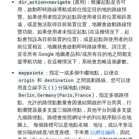
dir_action=navigate
(選用)：根據起點是否可
用，啟動即時路線導航或前往指定目的地的路線預
覽。如果使用者指定的起點與使用者目前位置相距甚
遠，或是無法取得目前裝置位置，地圖會啟動路線預
覽功能。如果使用者未指定起點 (在這種情況下，起
點會預設為目前裝置的位置)，或是起點與使用者的目
前位置相近，地圖就會啟動即時路線導航。請注意，
並非所有 Google 地圖產品和/或所有目的地之間都支
援導航功能；在這種情況下，系統會忽略這個參數。
waypoints
：指定一或多個中繼地點，以便在
origin
和
destination
之間規劃路線。您可以使
用直立線字元 (
|
) 分隔地點 (例如
Berlin,Germany|Paris,France
)，指定多個路徑
點。允許的路徑點數量會因連結開啟的平台而異，行
動瀏覽器最多支援三個路徑點，其他平台則最多支援
九個路徑點。路標會按照網址中的列出順序顯示在地
圖上。 每個路標可以是地點名稱、地址，或以半形逗
號分隔的緯度/經度座標。字串應
以網址編碼
，因此