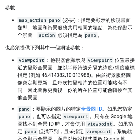
參數
map_action=pano
(必要)：指定要顯示的檢視畫面
類型。地圖和街景服務共用相同的端點。為確保顯示
全景圖，
action
必須指定為
pano
。
也必須提供下列其中一個網址參數：
viewpoint
：檢視器會顯示與
viewpoint
位置最接
近的攝影全景圖，並以半形符號分隔的緯度/經度座標
指定 (例如 46.414382,10.013988)。由於街景服務圖
像會定期更新，且每次拍攝相片的位置可能略有不
同，因此圖像更新後，你的所在位置可能會轉換至其
他全景圖。
pano
：要顯示的圖片的特定
全景圖 ID
。如果您指定
pano
，也可以指定
viewpoint
。只有在 Google 地
圖找不到全景 ID 時，才會使用
viewpoint
。如果指
定
pano
但找不到，且
未
指定
viewpoint
，系統就
不會顯示全景圖。而是以預設模式開啟 Google 地