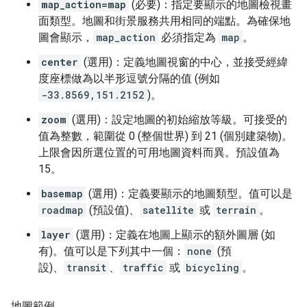
map_action=map
(必要)：指定要顯示的地圖檢視畫
面類型。地圖和街景服務共用相同的端點。為確保地
圖會顯示，
map_action
必須指定為
map
。
center
(選用)：定義地圖視窗的中心，並接受經緯
度座標做為以半形逗號分隔的值 (例如
-33.8569,151.2152
)。
zoom
(選用)：設定地圖的初始縮放等級。可接受的
值為整數，範圍從 0 (整個世界) 到 21 (個別建築物)。
上限會因所選位置的可用地圖資料而異。預設值為
15。
basemap
(選用)：定義要顯示的地圖類型。值可以是
roadmap
(預設值)、
satellite
或
terrain
。
layer
(選用)：定義在地圖上顯示的額外圖層 (如
有)。值可以是下列其中一個：
none
(預
設)、
transit
、
traffic
或
bicycling
。
地圖範例