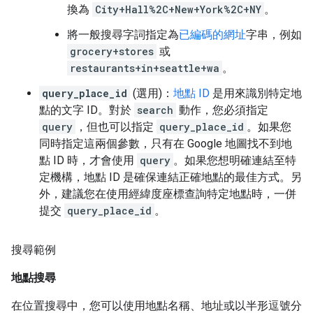
換為
City+Hall%2C+New+York%2C+NY
。
將一般搜尋字詞指定為
已編碼的網址
字串，例如
grocery+stores
或
restaurants+in+seattle+wa
。
query_place_id
(選用)：
地點 ID
是用來識別特定地
點的文字 ID。對於
search
動作，您必須指定
query
，但也可以指定
query_place_id
。如果您
同時指定這兩個參數，只有在 Google 地圖找不到地
點 ID 時，才會使用
query
。如果您想明確連結至特
定機構，地點 ID 是確保連結正確地點的最佳方式。另
外，建議您在使用經緯度座標查詢特定地點時，一併
提交
query_place_id
。
搜尋範例
地點搜尋
在位置搜尋中，您可以使用地點名稱、地址或以半形逗號分