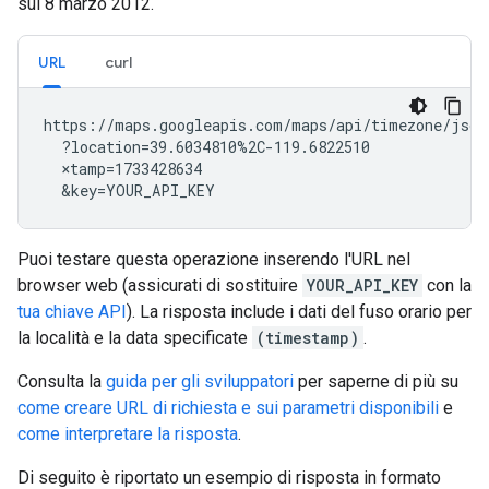
sul 8 marzo 2012.
URL
curl
https://maps.googleapis.com/maps/api/timezone/json

  ?location=39.6034810%2C-119.6822510

  ×tamp=1733428634

  &key=YOUR_API_KEY
Puoi testare questa operazione inserendo l'URL nel
browser web (assicurati di sostituire
YOUR_API_KEY
con la
tua chiave API
). La risposta include i dati del fuso orario per
la località e la data specificate
(timestamp)
.
Consulta la
guida per gli sviluppatori
per saperne di più su
come creare URL di richiesta e sui parametri disponibili
e
come interpretare la risposta
.
Di seguito è riportato un esempio di risposta in formato