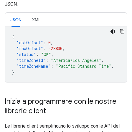
JSON:
JSON
XML
{
"dstOffset"
:
0
,
"rawOffset"
:
-28800
,
"status"
:
"OK"
,
"timeZoneId"
:
"America/Los_Angeles"
,
"timeZoneName"
:
"Pacific Standard Time"
,
}
Inizia a programmare con le nostre
librerie client
Le librerie client semplificano lo sviluppo con le API del