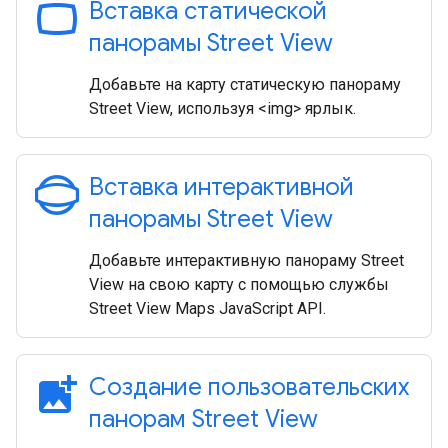
panorama_wide_angle
Вставка статической
панорамы Street View
Добавьте на карту статическую панораму
Street View, используя <img> ярлык.
panorama_photosphere
Вставка интерактивной
панорамы Street View
Добавьте интерактивную панораму Street
View на свою карту с помощью службы
Street View Maps JavaScript API.
add_photo_alternate
Создание пользовательских
панорам Street View