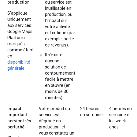
production
ou service est
inutilisable en
S'applique
production, ou
uniquement
l'impact sur
aux services
votre activité
Google Maps
est critique (par
Platform
exemple, perte
marqués
de revenus).
comme étant
Il n'existe
en
aucune
disponibilité
solution de
générale
contournement
facile à mettre
en œuvre (en
moins de 30
minutes).
Impact
Votre produit ou
24 heures
4 heures en
important :
service est
en semaine
semaine et
service très
dégradé en
les week-
perturbé
production, et
ends
vous constatez un