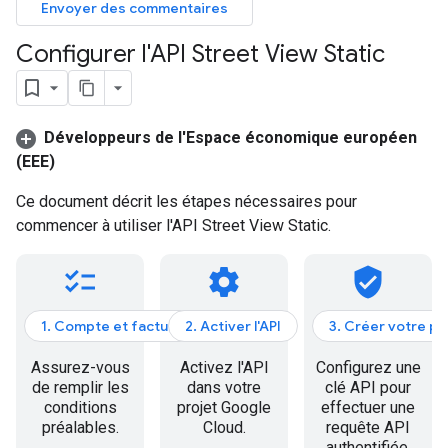
Envoyer des commentaires
Configurer l'API Street View Static
Développeurs de l'Espace économique européen
(EEE)
Ce document décrit les étapes nécessaires pour
commencer à utiliser l'API Street View Static.
checklist
settings
verified_user
1. Compte et facturation
2. Activer l'API
3. Créer votre p
Assurez-vous
Activez l'API
Configurez une
de remplir les
dans votre
clé API pour
conditions
projet Google
effectuer une
préalables.
Cloud.
requête API
authentifiée.