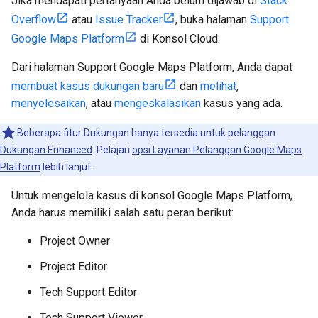
Jika mendapati pertanyaan Anda belum dijawab di
Stack
Overflow
atau
Issue Tracker
, buka halaman
Support
Google Maps Platform
di Konsol Cloud.
Dari halaman Support Google Maps Platform, Anda dapat
membuat kasus dukungan baru
dan
melihat
,
menyelesaikan
, atau
mengeskalasikan
kasus yang ada.
Beberapa fitur Dukungan hanya tersedia untuk pelanggan
Dukungan Enhanced
. Pelajari
opsi Layanan Pelanggan Google Maps
Platform
lebih lanjut.
Untuk mengelola kasus di konsol Google Maps Platform,
Anda harus memiliki salah satu peran berikut:
Project Owner
Project Editor
Tech Support Editor
Tech Support Viewer