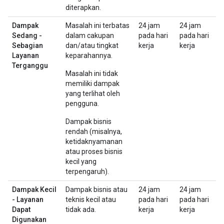
diterapkan.
Dampak
Masalah ini terbatas
24 jam
24 jam
Sedang -
dalam cakupan
pada hari
pada hari
Sebagian
dan/atau tingkat
kerja
kerja
Layanan
keparahannya.
Terganggu
Masalah ini tidak
memiliki dampak
yang terlihat oleh
pengguna.
Dampak bisnis
rendah (misalnya,
ketidaknyamanan
atau proses bisnis
kecil yang
terpengaruh).
Dampak Kecil
Dampak bisnis atau
24 jam
24 jam
- Layanan
teknis kecil atau
pada hari
pada hari
Dapat
tidak ada.
kerja
kerja
Digunakan