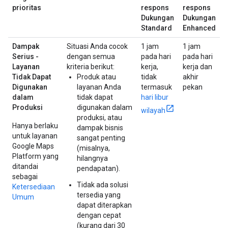
prioritas
respons
respons
Dukungan
Dukungan
Standard
Enhanced
Dampak
Situasi Anda cocok
1 jam
1 jam
Serius -
dengan semua
pada hari
pada hari
Layanan
kriteria berikut:
kerja,
kerja dan
Tidak Dapat
Produk atau
tidak
akhir
Digunakan
layanan Anda
termasuk
pekan
dalam
tidak dapat
hari libur
Produksi
digunakan dalam
wilayah
produksi, atau
Hanya berlaku
dampak bisnis
untuk layanan
sangat penting
Google Maps
(misalnya,
Platform yang
hilangnya
ditandai
pendapatan).
sebagai
Tidak ada solusi
Ketersediaan
tersedia yang
Umum
dapat diterapkan
dengan cepat
(kurang dari 30