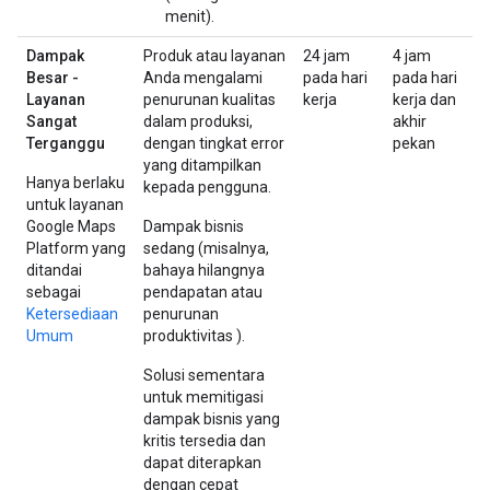
menit).
Dampak
Produk atau layanan
24 jam
4 jam
Besar -
Anda mengalami
pada hari
pada hari
Layanan
penurunan kualitas
kerja
kerja dan
Sangat
dalam produksi,
akhir
Terganggu
dengan tingkat error
pekan
yang ditampilkan
Hanya berlaku
kepada pengguna.
untuk layanan
Google Maps
Dampak bisnis
Platform yang
sedang (misalnya,
ditandai
bahaya hilangnya
sebagai
pendapatan atau
Ketersediaan
penurunan
Umum
produktivitas ).
Solusi sementara
untuk memitigasi
dampak bisnis yang
kritis tersedia dan
dapat diterapkan
dengan cepat