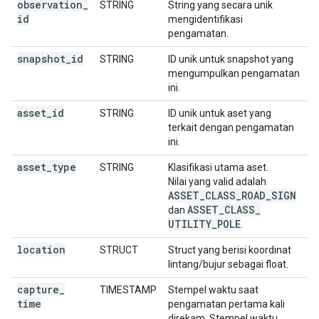
observation
_
STRING
String yang secara unik
id
mengidentifikasi
pengamatan.
snapshot
_
id
STRING
ID unik untuk snapshot yang
mengumpulkan pengamatan
ini.
asset
_
id
STRING
ID unik untuk aset yang
terkait dengan pengamatan
ini.
asset
_
type
STRING
Klasifikasi utama aset.
Nilai yang valid adalah
ASSET
_
CLASS
_
ROAD
_
SIGN
ASSET
_
CLASS
_
dan
UTILITY
_
POLE
.
location
STRUCT
Struct yang berisi koordinat
lintang/bujur sebagai float.
capture
_
TIMESTAMP
Stempel waktu saat
time
pengamatan pertama kali
direkam. Stempel waktu