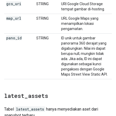
gcs
_
uri
STRING
URI Google Cloud Storage
tempat gambar di-hosting.
map
_
url
STRING
URL Google Maps yang
menampilkan lokasi
pengamatan.
pano
_
id
STRING
ID unik untuk gambar
panorama 360 derajat yang
digabungkan. Nilai ini dapat
berupa null; mungkin tidak
ada. Jika ada, ID ini dapat
digunakan sebagai kunci
pengakses dengan Google
Maps Street View Static API.
latest
_
assets
Tabel
latest_assets
hanya menyediakan aset dari
snapshot terbaru.