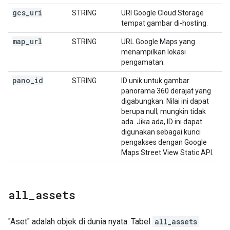
gcs
_
uri
STRING
URI Google Cloud Storage
tempat gambar di-hosting.
map
_
url
STRING
URL Google Maps yang
menampilkan lokasi
pengamatan.
pano
_
id
STRING
ID unik untuk gambar
panorama 360 derajat yang
digabungkan. Nilai ini dapat
berupa null; mungkin tidak
ada. Jika ada, ID ini dapat
digunakan sebagai kunci
pengakses dengan Google
Maps Street View Static API.
all
_
assets
"Aset" adalah objek di dunia nyata. Tabel
all_assets