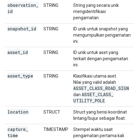
observation
_
STRING
String yang secara unik
id
mengidentifikasi
pengamatan.
snapshot
_
id
STRING
ID unik untuk snapshot yang
mengumpulkan pengamatan
ini.
asset
_
id
STRING
ID unik untuk aset yang
terkait dengan pengamatan
ini.
asset
_
type
STRING
Klasifikasi utama aset.
Nilai yang valid adalah
ASSET
_
CLASS
_
ROAD
_
SIGN
ASSET
_
CLASS
_
dan
UTILITY
_
POLE
.
location
STRUCT
Struct yang berisi koordinat
lintang/bujur sebagai float.
capture
_
TIMESTAMP
Stempel waktu saat
time
pengamatan pertama kali