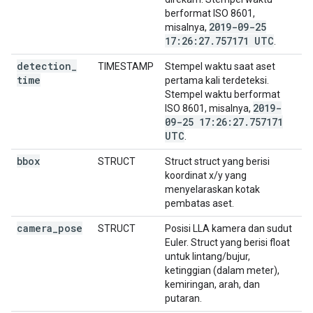
berformat ISO 8601,
2019-09-25
misalnya,
17:26:27
.
757171 UTC
.
detection
_
TIMESTAMP
Stempel waktu saat aset
time
pertama kali terdeteksi.
Stempel waktu berformat
2019-
ISO 8601, misalnya,
09-25 17:26:27
.
757171
UTC
.
bbox
STRUCT
Struct struct yang berisi
koordinat x/y yang
menyelaraskan kotak
pembatas aset.
camera
_
pose
STRUCT
Posisi LLA kamera dan sudut
Euler. Struct yang berisi float
untuk lintang/bujur,
ketinggian (dalam meter),
kemiringan, arah, dan
putaran.