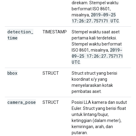
direkam. Stempel waktu
berformat ISO 8601,
2019-09-25
misalnya,
17:26:27
.
757171 UTC
.
detection
_
TIMESTAMP
Stempel waktu saat aset
time
pertama kali terdeteksi.
Stempel waktu berformat
2019-
ISO 8601, misalnya,
09-25 17:26:27
.
757171
UTC
.
bbox
STRUCT
Struct struct yang berisi
koordinat x/y yang
menyelaraskan kotak
pembatas aset.
camera
_
pose
STRUCT
Posisi LLA kamera dan sudut
Euler. Struct yang berisi float
untuk lintang/bujur,
ketinggian (dalam meter),
kemiringan, arah, dan
putaran.