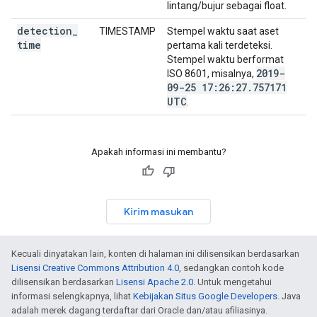
lintang/bujur sebagai float.
detection
_
TIMESTAMP
Stempel waktu saat aset
time
pertama kali terdeteksi.
Stempel waktu berformat
2019-
ISO 8601, misalnya,
09-25 17:26:27
.
757171
UTC
.
Apakah informasi ini membantu?
Kirim masukan
Kecuali dinyatakan lain, konten di halaman ini dilisensikan berdasarkan
Lisensi Creative Commons Attribution 4.0
, sedangkan contoh kode
dilisensikan berdasarkan
Lisensi Apache 2.0
. Untuk mengetahui
informasi selengkapnya, lihat
Kebijakan Situs Google Developers
. Java
adalah merek dagang terdaftar dari Oracle dan/atau afiliasinya.