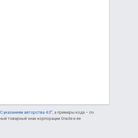
С указанием авторства 4.0"
, а примеры кода – по
нный товарный знак корпорации Oracle и ее