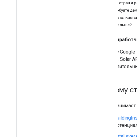
Охват стран и р
Настройте Solar API
Попробуйте дем
Как использоват
Работа с солнечным API
Что дальше?
Получение информации
Слои данных
Разработч
Расширенный охват
(экспериментальный)
Сервис Google 
систем. Solar
Переход на Solar API
вычислительны
Руководство по переходу
Почему ст
API принимает
buildingIn
потенциал
dataLayer