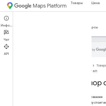
Товары
Цена
Maps Platform
Environment
Solar API
Информация
Руководства
Справочные материалы
Ресурсы
Чат
API
Solar API
Главная
Товар
Обзор
Solar API
Попробуйте демо-версию Solar
API
Обзор 
Основные понятия
Методология
Охват страны и региона
Содержание
Почему стоит и
Настройка