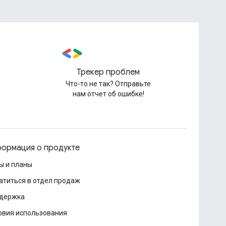
Трекер проблем
Что-то не так? Отправьте
нам отчет об ошибке!
ормация о продукте
ы и планы
атиться в отдел продаж
держка
овия использования