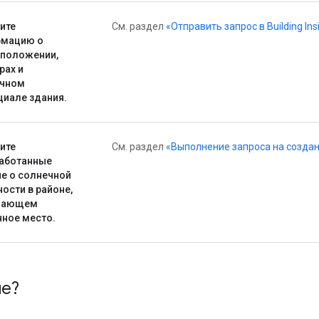
ите
См. раздел
«Отправить запрос в Building Ins
рмацию о
положении,
рах и
ечном
циале здания.
ите
См. раздел
«Выполнение запроса на созда
аботанные
е о солнечной
ности в районе,
жающем
нное место.
ше?