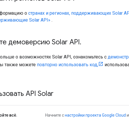
нформацию о
странах и регионах, поддерживающих Solar AP
ерживающие Solar API»
.
е демоверсию Solar API
.
ольше о возможностях Solar API, ознакомьтесь с
демонстр
вы также можете
повторно использовать код,
использова
ьзовать API Solar
ойте всё.
Начните с
настройки проекта Google Cloud
и