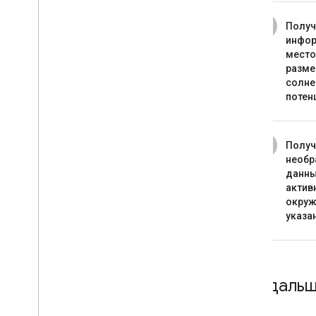
2
Получ
инфо
место
разме
солн
потен
3
Получ
необр
данны
актив
окру
указа
Что даль