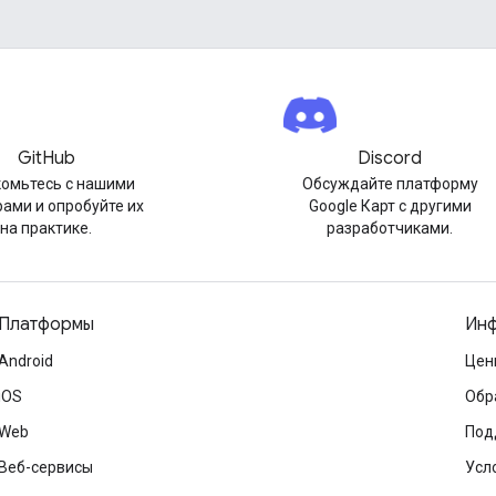
GitHub
Discord
омьтесь с нашими
Обсуждайте платформу
ами и опробуйте их
Google Карт с другими
на практике.
разработчиками.
Платформы
Инф
Android
Цен
iOS
Обр
Web
Под
Веб-сервисы
Усл