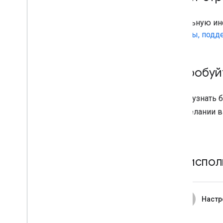
Актуальную и
регионы, подд
Попробуйт
Чтобы узнать б
При желании 
GitHub.
Как испол
1
Настр