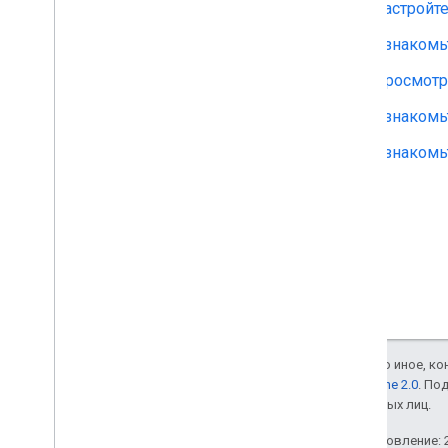
Настройте
Ознакомьт
Просмотри
Ознакомь
Ознакомь
Если не указано иное, к
лицензии Apache 2.0
. По
аффилированных лиц.
Последнее обновление: 2