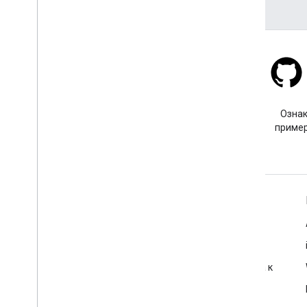
Stack Overflow
Задайте вопрос с тегом
Ознак
google-maps.
пример
Подробнее
Часто задаваемые вопросы
Исследователь возможностей
Рекомендации по обеспечению безопасности доступа к
API
Оптимизация использования веб-сервисов