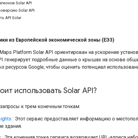
егионов Solar API
оверсию Solar API.
ь API Solar
ики из Европейской экономической зоны (ЕЭЗ)
Maps Platform Solar API ориентирован на ускорение устано
 API генерирует подробные данные о крышах на основе об
х ресурсов Google, чтобы оценить потенциал использован
оит использовать Solar API?
 запросы к трем конечным точкам:
sights
: Этот сервис предоставляет информацию о местопо
е здания.
s
: Эта конечная точка сервиса возвращает URL-адреса наб