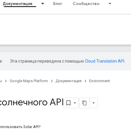
Документация
Блог
Сообщество
Эта страница переведена с помощью
Cloud Translation API
.
ы
Google Maps Platform
Документация
Environment
солнечного API
спользовать Solar API?