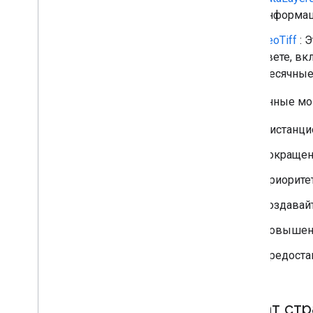
информац
geoTiff
: 
свете, в
месячные 
Эти данные мо
Дистанци
Сокращен
Приорите
Создавай
Повышени
Предоста
Охват стр