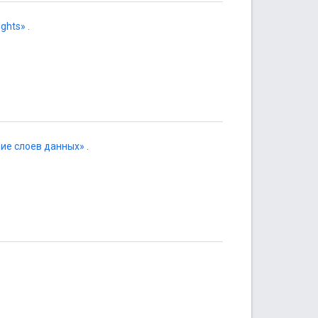
ights»
.
ние слоев данных»
.