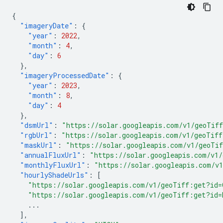
{
"imageryDate"
:
{
"year"
:
2022
,
"month"
:
4
,
"day"
:
6
},
"imageryProcessedDate"
:
{
"year"
:
2023
,
"month"
:
8
,
"day"
:
4
},
"dsmUrl"
:
"https://solar.googleapis.com/v1/geoTif
"rgbUrl"
:
"https://solar.googleapis.com/v1/geoTif
"maskUrl"
:
"https://solar.googleapis.com/v1/geoTi
"annualFluxUrl"
:
"https://solar.googleapis.com/v1
"monthlyFluxUrl"
:
"https://solar.googleapis.com/v
"hourlyShadeUrls"
:
[
"https://solar.googleapis.com/v1/geoTiff:get?id
"https://solar.googleapis.com/v1/geoTiff:get?id
...
],