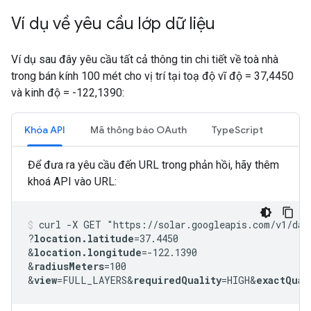
Ví dụ về yêu cầu lớp dữ liệu
Ví dụ sau đây yêu cầu tất cả thông tin chi tiết về toà nhà
trong bán kính 100 mét cho vị trí tại toạ độ vĩ độ = 37,4450
và kinh độ = -122,1390:
Khóa API
Mã thông báo OAuth
TypeScript
Để đưa ra yêu cầu đến URL trong phản hồi, hãy thêm
khoá API vào URL:
curl -X GET "https://solar.googleapis.com/v1/dat
?
location.latitude
=37.4450
&
location.longitude
=-122.1390
&
radiusMeters
=100
&
view
=FULL_LAYERS&
requiredQuality
=HIGH&
exactQual