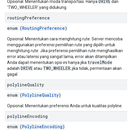
DRIVE
Opsional. Menentukan moda transportasi. Hanya
dan
'TWO_WHEELER' yang didukung.
routing
Preference
enum (
RoutingPreference
)
Opsional. Menentukan cara menghitung rute. Server mencoba
menggunakan preferensi pemilihan rute yang dipilih untuk
menghitung rute. Jika preferensi pemilihan rute menghasilkan
error atau latensi yang sangat lama, error akan ditampilkan.
travelMode
Anda dapat menentukan opsi ini hanya jika
DRIVE
TWO_WHEELER
adalah
atau
; jika tidak, permintaan akan
gagal.
polyline
Quality
enum (
PolylineQuality
)
Opsional. Menentukan preferensi Anda untuk kualitas polyline.
polyline
Encoding
enum (
PolylineEncoding
)