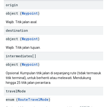
origin
object (
Waypoint
)
Wajib. Titik jalan asal.
destination
object (
Waypoint
)
Wajib. Titik jalan tujuan.
intermediates[]
object (
Waypoint
)
Opsional. Kumpulan titik jalan di sepanjang rute (tidak termasuk
titik terminal), untuk berhenti atau melewati. Mendukung
hingga 25 titik jalan perantara.
travel
Mode
enum (
RouteTravelMode
)