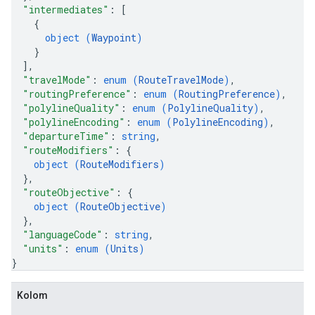
"intermediates"
: 
[
{
object (
Waypoint
)
}
]
,
"travelMode"
: 
enum (
RouteTravelMode
)
,
"routingPreference"
: 
enum (
RoutingPreference
)
,
"polylineQuality"
: 
enum (
PolylineQuality
)
,
"polylineEncoding"
: 
enum (
PolylineEncoding
)
,
"departureTime"
: 
string
,
"routeModifiers"
: 
{
object (
RouteModifiers
)
}
,
"routeObjective"
: 
{
object (
RouteObjective
)
}
,
"languageCode"
: 
string
,
"units"
: 
enum (
Units
)
}
Kolom