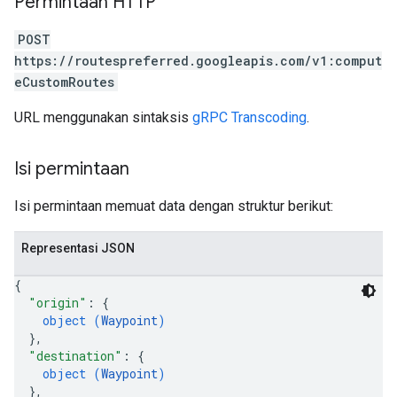
Permintaan HTTP
POST
https://routespreferred.googleapis.com/v1:comput
eCustomRoutes
URL menggunakan sintaksis
gRPC Transcoding
.
Isi permintaan
Isi permintaan memuat data dengan struktur berikut:
Representasi JSON
{
"origin"
: 
{
object (
Waypoint
)
}
,
"destination"
: 
{
object (
Waypoint
)
}
,