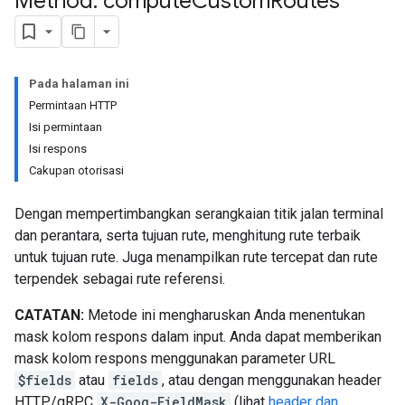
Method: compute
Custom
Routes
Pada halaman ini
Permintaan HTTP
Isi permintaan
Isi respons
Cakupan otorisasi
Dengan mempertimbangkan serangkaian titik jalan terminal
dan perantara, serta tujuan rute, menghitung rute terbaik
untuk tujuan rute. Juga menampilkan rute tercepat dan rute
terpendek sebagai rute referensi.
CATATAN:
Metode ini mengharuskan Anda menentukan
mask kolom respons dalam input. Anda dapat memberikan
mask kolom respons menggunakan parameter URL
$fields
atau
fields
, atau dengan menggunakan header
HTTP/gRPC
X-Goog-FieldMask
(lihat
header dan