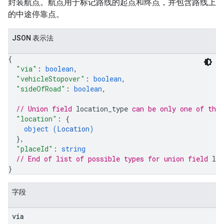
封装航点。航点用于标记路线的起点和终点，并包含路线上
的中途停靠点。
JSON 表示法
{
"via"
: 
boolean
,
"vehicleStopover"
: 
boolean
,
"sideOfRoad"
: 
boolean
,
// Union field 
location_type
 can be only one of the
"location"
: 
{
object (
Location
)
}
,
"placeId"
: 
string
// End of list of possible types for union field 
loc
}
字段
via