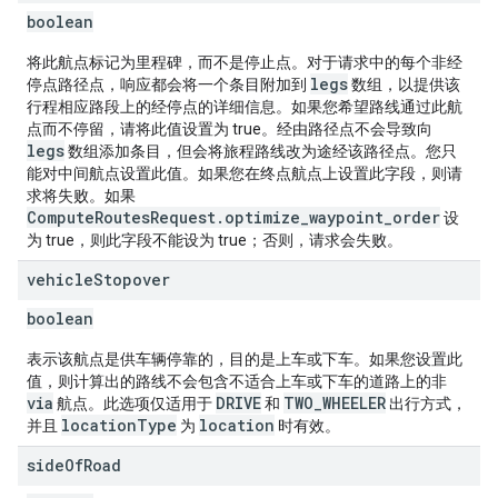
boolean
将此航点标记为里程碑，而不是停止点。对于请求中的每个非经
legs
停点路径点，响应都会将一个条目附加到
数组，以提供该
行程相应路段上的经停点的详细信息。如果您希望路线通过此航
点而不停留，请将此值设置为 true。经由路径点不会导致向
legs
数组添加条目，但会将旅程路线改为途经该路径点。您只
能对中间航点设置此值。如果您在终点航点上设置此字段，则请
求将失败。如果
ComputeRoutesRequest.optimize_waypoint_order
设
为 true，则此字段不能设为 true；否则，请求会失败。
vehicle
Stopover
boolean
表示该航点是供车辆停靠的，目的是上车或下车。如果您设置此
值，则计算出的路线不会包含不适合上车或下车的道路上的非
via
DRIVE
TWO_WHEELER
航点。此选项仅适用于
和
出行方式，
locationType
location
并且
为
时有效。
side
Of
Road