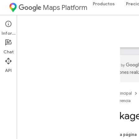
Productos
Preci
Maps Platform
Web Services
Routes API
Información
Guías
Referencia
Recursos
Chat
API
traducciones real
Referencia de REST
Referencia de RPC
Página principal
Descripción general
Referencia
google
.
geo
.
type
google
.
maps
.
routing
.
v2
Package
google
.
rpc
google
.
type
En esta página