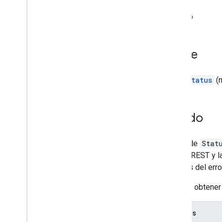
Índice
Estado
Índice
Status
(
Estado
El tipo de
Stat
API de REST y l
detalles del erro
Puedes obtener 
Campos