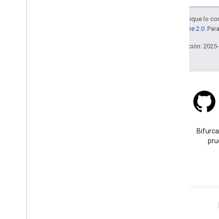
Salvo que se indique lo con
la
licencia Apache 2.0
. Par
Última actualización: 2025
Stack Overflow
Haz una pregunta con la
Bifurca
etiqueta google-maps.
pru
Más información