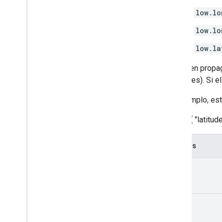
Si
low.lo
Si
low.lo
Si
low.la
Se deben propa
anteriores). Si e
Por ejemplo, est
{ "low": { "latitu
Campos
low
high