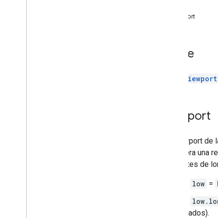
Índice
Viewport
Índice
Viewport
Viewport
Un viewport de 
considera una reg
los límites de l
Si
low
=
Si
low.lo
grados).