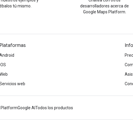
 nuestros ejemplos y
Chatea con otros
ébalos tú mismo.
desarrolladores acerca de
Google Maps Platform.
Plataformas
Inf
Android
Prec
iOS
Com
Web
Asis
Servicios web
Cond
 Platform
Google AI
Todos los productos