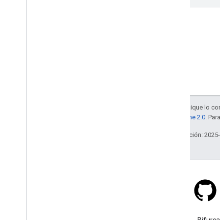
Salvo que se indique lo con
la
licencia Apache 2.0
. Par
Última actualización: 2025
Stack Overflow