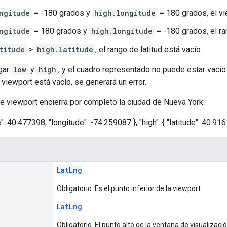
ngitude
= -180 grados y
high.longitude
= 180 grados, el vi
ngitude
= 180 grados y
high.longitude
= -180 grados, el ra
titude
>
high.latitude
, el rango de latitud está vacío.
gar
low
y
high
, y el cuadro representado no puede estar vacío
l viewport está vacío, se generará un error.
e viewport encierra por completo la ciudad de Nueva York:
de": 40.477398, "longitude": -74.259087 }, "high": { "latitude": 40.91
LatLng
Obligatorio. Es el punto inferior de la viewport.
LatLng
Obligatorio. El punto alto de la ventana de visualizació