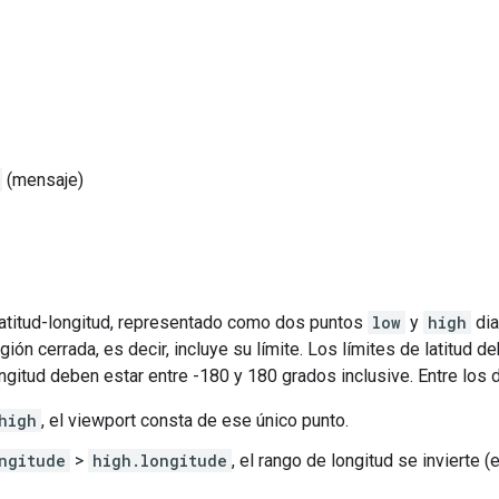
(mensaje)
latitud-longitud, representado como dos puntos
low
y
high
dia
ión cerrada, es decir, incluye su límite. Los límites de latitud d
ongitud deben estar entre -180 y 180 grados inclusive. Entre los 
high
, el viewport consta de ese único punto.
ngitude
>
high.longitude
, el rango de longitud se invierte (