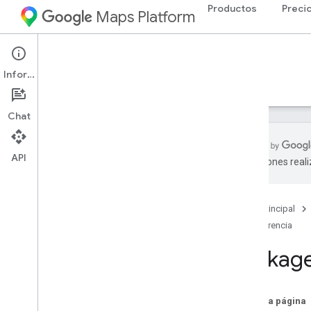
Productos
Preci
Maps Platform
Web Services
Routes API
Información
Guías
Referencia
Recursos
Chat
API
traducciones real
Referencia de REST
Referencia de RPC
Página principal
Descripción general
Referencia
google
.
geo
.
type
google
.
maps
.
routing
.
v2
Package
google
.
rpc
google
.
type
En esta página