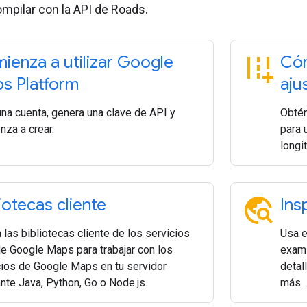
mpilar con la API de Roads.
add_road
ienza a utilizar Google
Cóm
s Platform
aju
una cuenta, genera una clave de API y
Obtén
nza a crear.
para 
longit
travel_explore
iotecas cliente
Ins
a las bibliotecas cliente de los servicios
Usa e
e Google Maps para trabajar con los
exami
cios de Google Maps en tu servidor
detal
nte Java, Python, Go o Node.js.
más.