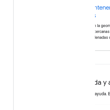
Mantener
vías
Obtén la geome
más cercanas 
coordenadas de
Ayuda y 
Obtén ayuda. B