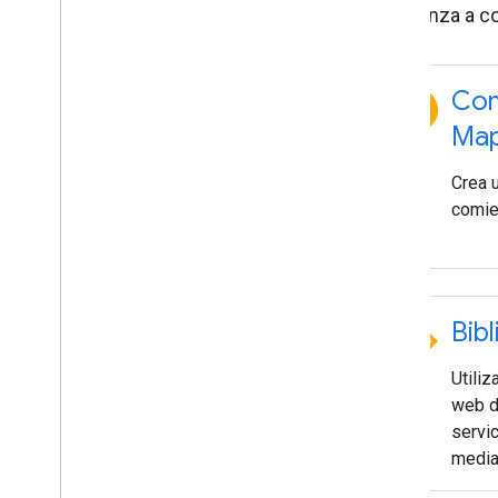
Comienza a co
explore
Com
Map
Crea 
comie
code
Bibl
Utiliz
web d
servi
media