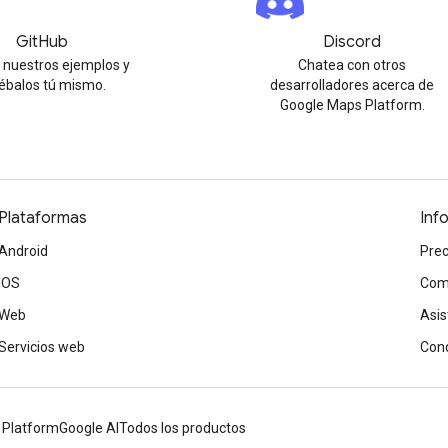
GitHub
Discord
 nuestros ejemplos y
Chatea con otros
ébalos tú mismo.
desarrolladores acerca de
Google Maps Platform.
Plataformas
Inf
Android
Prec
iOS
Com
Web
Asis
Servicios web
Cond
 Platform
Google AI
Todos los productos