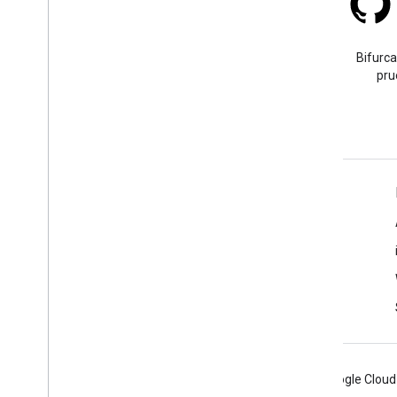
Stack Overflow
Haz una pregunta con la
Bifurca
etiqueta google-maps.
pru
Más información
Preguntas frecuentes
Selector de API
Prácticas recomendadas sobre la seguridad de las APIs
Cómo optimizar el uso del servicio web
Android
Chrome
Firebase
Google Cloud