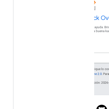
Stack Ov
Obtén ayuda. Bri
Genera buena ka
Maps.
Salvo que se indique lo con
la
licencia Apache 2.0
. Par
Última actualización: 2026