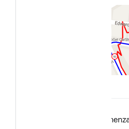
Carreteras más cercanas
Límites de velocidad
Conceptos avanzados
Solución de problemas
Inspector vial
Prácticas recomendadas
Prácticas recomendadas para los
servicios web
Bibliotecas cliente
Comenz