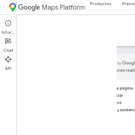
Productos
Preci
Maps Platform
Web Services
Roads API
Información
Guías
Recursos
Chat
API
traducciones real
API de Roads
Descripción general
En esta página
Comenzar
Configuración
Atributos
Configura la API de Roads
Ayuda y asistenc
Guías para desarrolladores
Snap to Roads