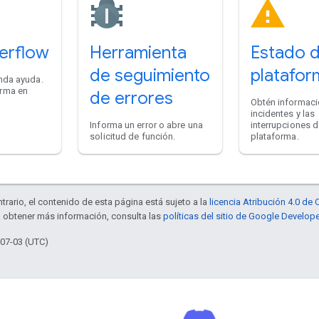
erflow
Herramienta
Estado d
de seguimiento
platafor
nda ayuda.
rma en
de errores
Obtén informaci
incidentes y las
Informa un error o abre una
interrupciones d
solicitud de función.
plataforma.
trario, el contenido de esta página está sujeto a la
licencia Atribución 4.0 d
a obtener más información, consulta las
políticas del sitio de Google Develop
-07-03 (UTC)