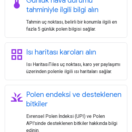
thermostat
Günlük hava durumu
tahminiyle ilgili bilgi alın
Tahmin uç noktası, belirli bir konumla ilgili en
fazla 5 günlük polen bilgisi sağlar.
grid_view
Isı haritası karoları alın
Isı HaritasıTiles uç noktası, karo yer paylaşımı
üzerinden polenle ilgili ısı haritaları sağlar.
grass
Polen endeksi ve desteklenen
bitkiler
Evrensel Polen İndeksi (UPI) ve Polen
API'sinde desteklenen bitkiler hakkında bilgi
edinin.