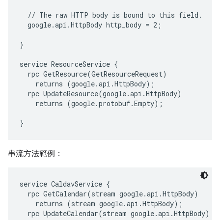
  // The raw HTTP body is bound to this field.

  google.api.HttpBody http_body = 2;

}

service ResourceService {

  rpc GetResource(GetResourceRequest)

    returns (google.api.HttpBody);

  rpc UpdateResource(google.api.HttpBody)

    returns (google.protobuf.Empty);

串流方法範例：
service CaldavService {

  rpc GetCalendar(stream google.api.HttpBody)

    returns (stream google.api.HttpBody);

  rpc UpdateCalendar(stream google.api.HttpBody)
