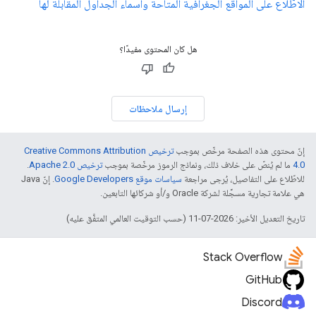
الاطّلاع على المواقع الجغرافية المتاحة وأسماء الجداول المقابلة لها
هل كان المحتوى مفيدًا؟
إرسال ملاحظات
إنّ محتوى هذه الصفحة مرخّص بموجب
ترخيص Creative Commons Attribution
4.0‏
ما لم يُنصّ على خلاف ذلك، ونماذج الرموز مرخّصة بموجب
ترخيص Apache 2.0‏
.
للاطّلاع على التفاصيل، يُرجى مراجعة
سياسات موقع Google Developers‏
. إنّ Java
هي علامة تجارية مسجَّلة لشركة Oracle و/أو شركائها التابعين.
تاريخ التعديل الأخير: 2026-07-11 (حسب التوقيت العالمي المتفَّق عليه)
Stack Overflow
GitHub
Discord