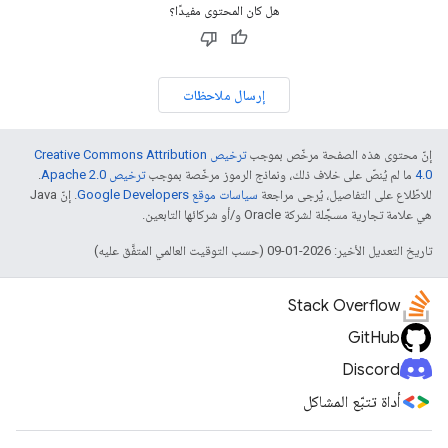
هل كان المحتوى مفيدًا؟
إرسال ملاحظات
إنّ محتوى هذه الصفحة مرخّص بموجب
ترخيص Creative Commons Attribution
4.0‏
ما لم يُنصّ على خلاف ذلك، ونماذج الرموز مرخّصة بموجب
ترخيص Apache 2.0‏
.
للاطّلاع على التفاصيل، يُرجى مراجعة
سياسات موقع Google Developers‏
. إنّ Java
هي علامة تجارية مسجَّلة لشركة Oracle و/أو شركائها التابعين.
تاريخ التعديل الأخير: 2026-01-09 (حسب التوقيت العالمي المتفَّق عليه)
Stack Overflow
GitHub
Discord
أداة تتبّع المشاكل