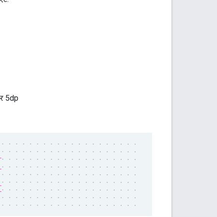
ओर 5dp