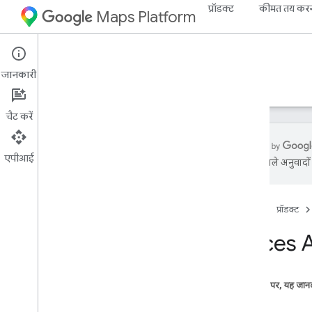
प्रॉडक्ट
कीमत तय कर
Maps Platform
Web Services
Places API
जानकारी
गाइड
रेफ़रंस
संसाधन
लेगसी
चैट करें
एपीआई
एआई से मिले अनुवादों म
सहायता
सहायता के विकल्प
होम पेज
प्रॉडक्ट
रिलीज़ टिप्पणियां
Places वेब सेवा से जुड़े अक्सर पूछे जाने वाले
Places AP
सवाल
अप-टू-डेट रहें
उपयोग की शर्तें
इस पेज पर, यह जानक
नीतियां
सबसे सही तरीके