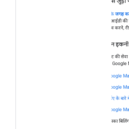
कैशिंग से जुड़ी 
ध्यान दें कि
जगह क
जगह के आईडी की वै
आईडी सेव करने, रीफ
यूरोपियन इकनॉ
इस प्रॉडक्ट की सेवा
सकती हैं. Google 
Google Maps
Google Maps
ईईए के बारे 
Google Maps 
अगर आपका बिलिंग पता