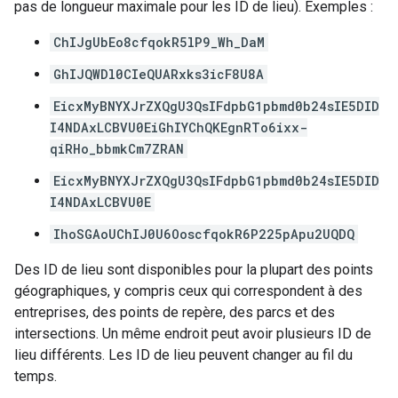
pas de longueur maximale pour les ID de lieu). Exemples :
ChIJgUbEo8cfqokR5lP9_Wh_DaM
GhIJQWDl0CIeQUARxks3icF8U8A
EicxMyBNYXJrZXQgU3QsIFdpbG1pbmd0b24sIE5DID
I4NDAxLCBVU0EiGhIYChQKEgnRTo6ixx-
qiRHo_bbmkCm7ZRAN
EicxMyBNYXJrZXQgU3QsIFdpbG1pbmd0b24sIE5DID
I4NDAxLCBVU0E
IhoSGAoUChIJ0U6OoscfqokR6P225pApu2UQDQ
Des ID de lieu sont disponibles pour la plupart des points
géographiques, y compris ceux qui correspondent à des
entreprises, des points de repère, des parcs et des
intersections. Un même endroit peut avoir plusieurs ID de
lieu différents. Les ID de lieu peuvent changer au fil du
temps.