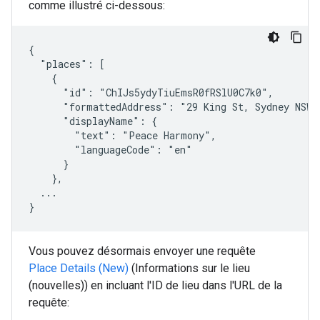
comme illustré ci-dessous:
{

  "places": [

    {

      "id": "ChIJs5ydyTiuEmsR0fRSlU0C7k0",

      "formattedAddress": "29 King St, Sydney NSW 2
      "displayName": {

        "text": "Peace Harmony",

        "languageCode": "en"

      }

    },

  ...

}
Vous pouvez désormais envoyer une requête
Place Details (New)
(Informations sur le lieu
(nouvelles)) en incluant l'ID de lieu dans l'URL de la
requête: