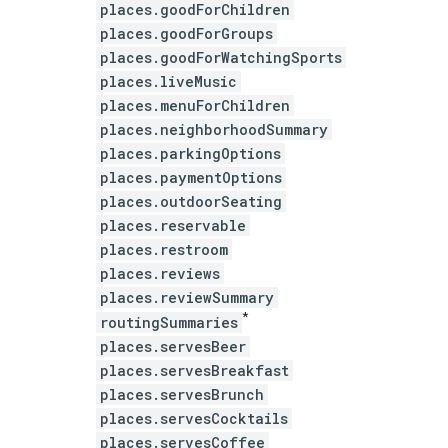
places.goodForChildren
places.goodForGroups
places.goodForWatchingSports
places.liveMusic
places.menuForChildren
places.neighborhoodSummary
places.parkingOptions
places.paymentOptions
places.outdoorSeating
places.reservable
places.restroom
places.reviews
places.reviewSummary
*
routingSummaries
places.servesBeer
places.servesBreakfast
places.servesBrunch
places.servesCocktails
places.servesCoffee