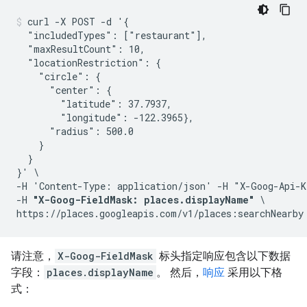
curl -X POST -d '{

  "includedTypes": ["restaurant"],

  "maxResultCount": 10,

  "locationRestriction": {

    "circle": {

      "center": {

        "latitude": 37.7937,

        "longitude": -122.3965},

      "radius": 500.0

    }

  }

}' \

-H 'Content-Type: application/json' -H "X-Goog-Api-K
-H 
"X-Goog-FieldMask: places.displayName"
 \

请注意，
X-Goog-FieldMask
标头指定响应包含以下数据
字段：
places.displayName
。 然后，
响应
采用以下格
式：