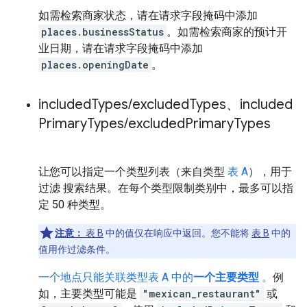
如需检索商家状态，请在请求字段掩码中添加
places.businessStatus
。如需检索商家的预计开
业日期，请在请求字段掩码中添加
places.openingDate
。
included
Types
/
excluded
Types、included
Primary
Types
/
excluded
Primary
Types
让您可以指定一个类型列表（来自类型
表 A
），用于
过滤 搜索结果。在每个类型限制类别中，最多可以指
定 50 种类型。
注意：
表 B
中的值仅在响应中返回。您不能将
表 B
中的
值用作过滤条件。
一个地点只能关联类型表 A 中的
一个主要类型
。
例
如，主要类型可能是
"mexican_restaurant"
或