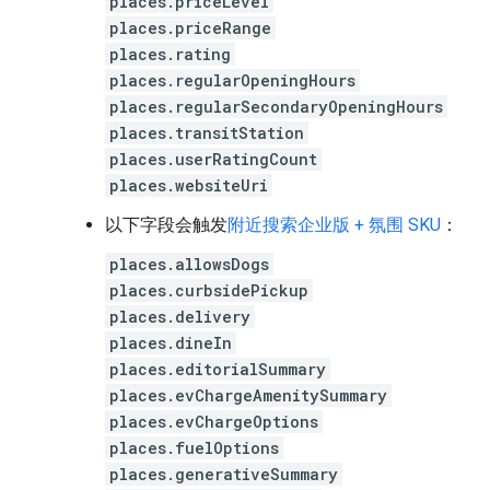
places.priceLevel
places.priceRange
places.rating
places.regularOpeningHours
places.regularSecondaryOpeningHours
places.transitStation
places.userRatingCount
places.websiteUri
以下字段会触发
附近搜索企业版 + 氛围 SKU
：
places.allowsDogs
places.curbsidePickup
places.delivery
places.dineIn
places.editorialSummary
places.evChargeAmenitySummary
places.evChargeOptions
places.fuelOptions
places.generativeSummary