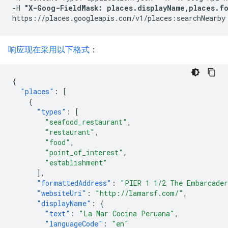
-H 
"X-Goog-FieldMask: places.displayName,places.fo
响应现在采用以下格式
：
{
"places"
:
[
{
"types"
:
[
"seafood_restaurant"
,
"restaurant"
,
"food"
,
"point_of_interest"
,
"establishment"
],
"formattedAddress"
:
"PIER 1 1/2 The Embarcader
"websiteUri"
:
"http://lamarsf.com/"
,
"displayName"
:
{
"text"
:
"La Mar Cocina Peruana"
,
"languageCode"
:
"en"