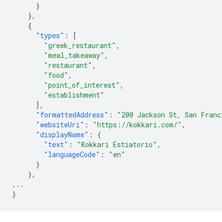
}
},
{
"types"
:
[
"greek_restaurant"
,
"meal_takeaway"
,
"restaurant"
,
"food"
,
"point_of_interest"
,
"establishment"
],
"formattedAddress"
:
"200 Jackson St, San Franc
"websiteUri"
:
"https://kokkari.com/"
,
"displayName"
:
{
"text"
:
"Kokkari Estiatorio"
,
"languageCode"
:
"en"
}
},
...
}