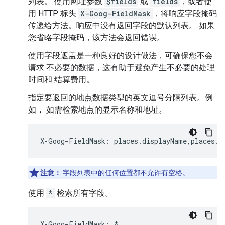
列表。 使用网址参数
$fields
或
fields
，或者使
用 HTTP 标头
X-Goog-FieldMask
，将响应字段掩码
传递给方法。响应中没有返回字段的默认列表。 如果
您省略字段掩码，该方法会返回错误。
使用字段遮盖是一种良好的设计做法，可确保您不会
请求 不必要的数据，这有助于避免产生不必要的处理
时间和 结算费用。
指定要返回的地点数据类型的英文逗号分隔列表。例
如， 如需检索地点的显示名称和地址。
X
-
Goog
-
FieldMask
:
places
.
displayName
,
places
.
f
注意：
字段列表中的任何位置都不允许有空格。
使用
*
检索所有字段。
X
-
Goog
-
FieldMask
:
*