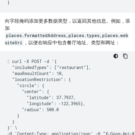
}
向字段掩码添加更多数据类型，以返回其他信息。例如，添
加
places.formattedAddress,places.types,places.web
siteUri
，以便在响应中包含餐厅地址、类型和网址：
curl -X POST -d '{

  "includedTypes": ["restaurant"],

  "maxResultCount": 10,

  "locationRestriction": {

    "circle": {

      "center": {

        "latitude": 37.7937,

        "longitude": -122.3965},

      "radius": 500.0

    }

  }

}' \

-H 'Content-Type: application/json' -H "X-Goog-Api-K