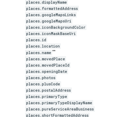
places.displayName
places.formattedAddress
places.googleMapsLinks
places.googleMapsUri
places.iconBackgroundColor
places.iconMaskBaseUri
places.id
places.location
**
places.name
places.movedPlace
places.movedPlaceId
places.openingDate
places.photos
places.plusCode
places.postalAddress
places.primaryType
places.primaryTypeDisplayName
places.pureServiceAreaBusiness
places.shortFormattedAddress