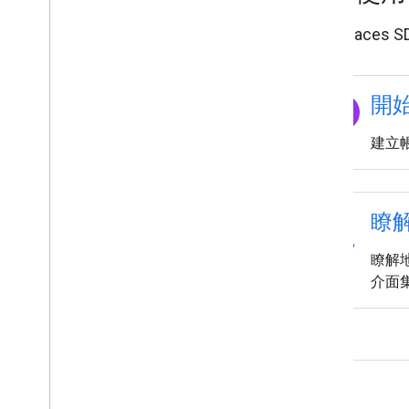
使用 Places
explore
開始
建立帳
pin_drop
瞭解
瞭解地
介面集