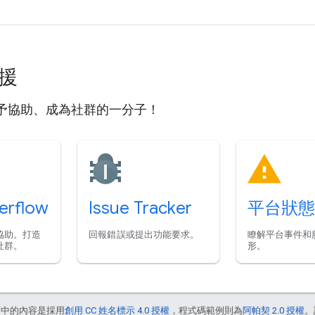
支援
予協助、成為社群的一分子！
erflow
Issue Tracker
平台狀態
協助。打造
回報錯誤或提出功能要求。
瞭解平台事件和
社群。
形。
面中的內容是採用
創用 CC 姓名標示 4.0 授權
，程式碼範例則為
阿帕契 2.0 授權
。