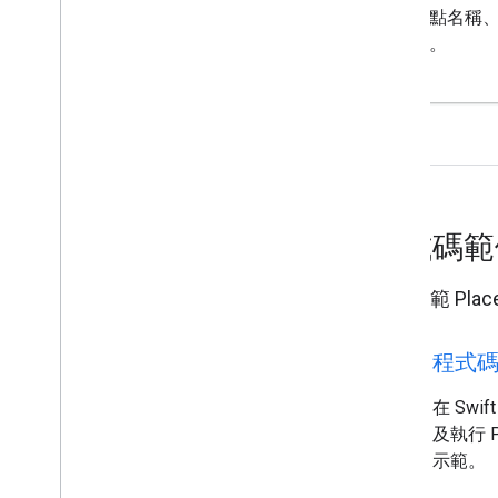
(依地點名稱、地
搜尋)。
程式碼
執行示範 Plac
code
程式
在 Swif
及執行 Pl
示範。