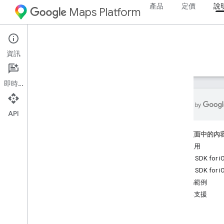
產品
定價
說
Maps Platform
iOS
Places SDK for iOS
資訊
指南
參考資料
範例
資源
舊版
即時通訊
API
Places SDK for i
OS
這個頁面中的內
總覽
開始使用
i
OS 版 Places Swift SDK
Places SDK for 
地點 ID
Places SDK for 
地點圖示
程式碼範例
說明與支援
設定
設定 Places SDK for i
OS