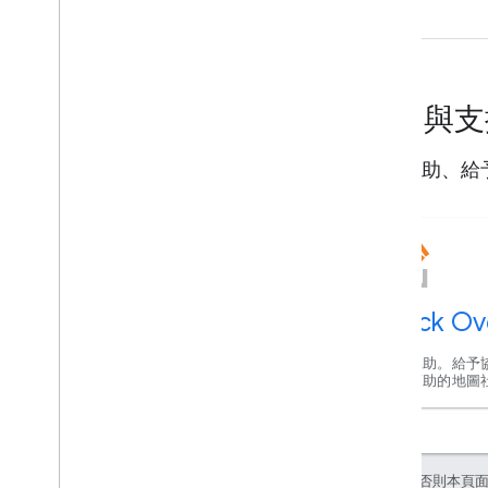
說明與
取得協助、給
Stack Ov
取得協助。給予
互相幫助的地圖
除非另有註明，否則本頁