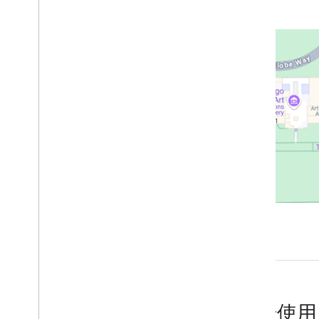
設定 Xcode 專案
使用 App Check 保護 API 金鑰
版本
Places SDK for i
OS 中的 Places API
(新版)
Place Autocomplete (新版)
Place Details (最新)
地點相片 (新)
Text Search (新版)
Nearby Search (新版)
使用地點資料 (新功能)
Places UI Kit
使用工作階段符記
沿路線搜尋
開放原始碼程式庫
合併程式庫
開始使