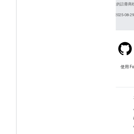
和/或其關聯企業的註冊商
上次更新時間：2025-08-2
Stack Overflow
使用 google-maps 標記提出問
使用 F
題。
瞭解詳情
常見問題
API 挑選器
地點 ID 搜尋器