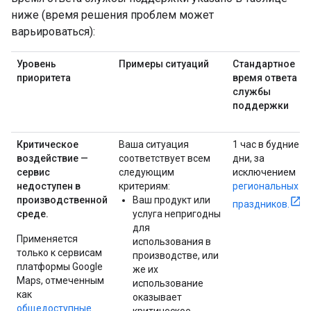
ниже (время решения проблем может
варьироваться):
Уровень
Примеры ситуаций
Стандартное
приоритета
время ответа
службы
поддержки
Критическое
Ваша ситуация
1 час в будние
воздействие —
соответствует всем
дни, за
сервис
следующим
исключением
недоступен в
критериям:
региональных
производственной
Ваш продукт или
праздников.
среде.
услуга непригодны
для
Применяется
использования в
только к сервисам
производстве, или
платформы Google
же их
Maps, отмеченным
использование
как
оказывает
общедоступные.
критическое