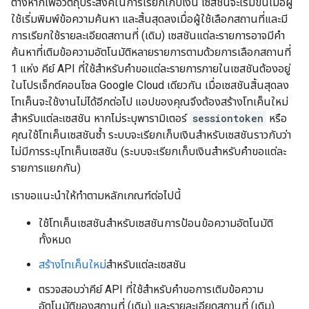
ต่างหากเพื่อวัตถุประสงค์ในการเรียกเก็บเงิน เซสชันจะเริ่มขึ้นเมื่อผู้
ใช้เริ่มพิมพ์ข้อความค้นหา และสิ้นสุดลงเมื่อผู้ใช้เลือกสถานที่และมี
การเรียกใช้รายละเอียดสถานที่ (เดิม) เซสชันแต่ละรายการอาจมีคำ
ค้นหาที่เติมข้อความอัตโนมัติหลายรายการตามด้วยการเลือกสถานที่
1 แห่ง คีย์ API ที่ใช้สำหรับคำขอแต่ละรายการภายในเซสชันต้องอยู่
ในโปรเจ็กต์คอนโซล Google Cloud เดียวกัน เมื่อเซสชันสิ้นสุดลง
โทเค็นจะใช้งานไม่ได้อีกต่อไป แอปของคุณจึงต้องสร้างโทเค็นใหม่
สำหรับแต่ละเซสชัน หากไม่ระบุพารามิเตอร์
sessiontoken
หรือ
คุณใช้โทเค็นเซสชันซ้ำ ระบบจะเรียกเก็บเงินสำหรับเซสชันราวกับว่า
ไม่มีการระบุโทเค็นเซสชัน (ระบบจะเรียกเก็บเงินสำหรับคำขอแต่ละ
รายการแยกกัน)
เราขอแนะนำให้ทำตามหลักเกณฑ์ต่อไปนี้
ใช้โทเค็นเซสชันสำหรับเซสชันการป้อนข้อความอัตโนมัติ
ทั้งหมด
สร้างโทเค็นใหม่
สำหรับแต่ละเซสชัน
ตรวจสอบว่าคีย์ API ที่ใช้สำหรับคำขอการเติมข้อความ
อัตโนมัติของสถานที่ (เดิม) และรายละเอียดสถานที่ (เดิม)