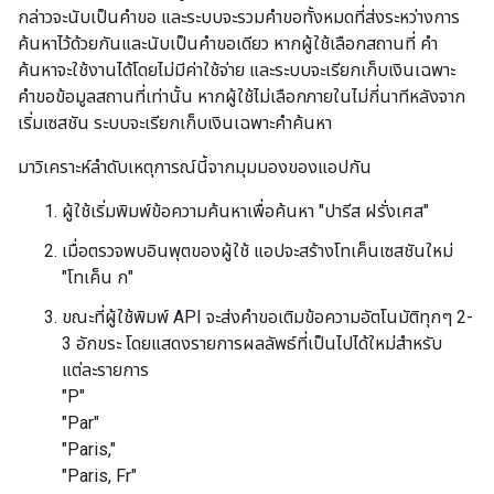
กล่าวจะนับเป็นคําขอ และระบบจะรวมคําขอทั้งหมดที่ส่งระหว่างการ
ค้นหาไว้ด้วยกันและนับเป็นคําขอเดียว หากผู้ใช้เลือกสถานที่ คำ
ค้นหาจะใช้งานได้โดยไม่มีค่าใช้จ่าย และระบบจะเรียกเก็บเงินเฉพาะ
คำขอข้อมูลสถานที่เท่านั้น หากผู้ใช้ไม่เลือกภายในไม่กี่นาทีหลังจาก
เริ่มเซสชัน ระบบจะเรียกเก็บเงินเฉพาะคำค้นหา
มาวิเคราะห์ลําดับเหตุการณ์นี้จากมุมมองของแอปกัน
ผู้ใช้เริ่มพิมพ์ข้อความค้นหาเพื่อค้นหา "ปารีส ฝรั่งเศส"
เมื่อตรวจพบอินพุตของผู้ใช้ แอปจะสร้างโทเค็นเซสชันใหม่
"โทเค็น ก"
ขณะที่ผู้ใช้พิมพ์ API จะส่งคําขอเติมข้อความอัตโนมัติทุกๆ 2-
3 อักขระ โดยแสดงรายการผลลัพธ์ที่เป็นไปได้ใหม่สำหรับ
แต่ละรายการ
"P"
"Par"
"Paris,"
"Paris, Fr"